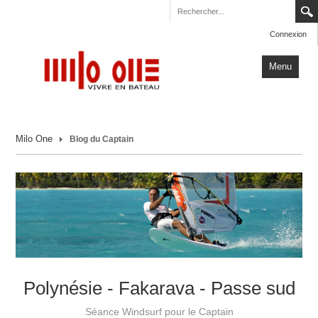
Connexion
Menu
Accueil
Milo One
Blog du Captain
Carnets de Voyage
Milo One
Actualités
Plus
Polynésie - Fakarava - Passe sud
Séance Windsurf pour le Captain