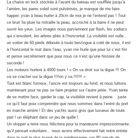
La chaise en teck stockée à l’avant du bateau est soufflée jusqu’à
l’arrière, les pares soleil sont pulvérisés, je manque de me faire
happer, yvan à beau hurler à 20cm de moi je ne l’entend pas ! Tout
ce bruit !la pluie lui mitraille la peau, accroché à la barre il ne peut
ouvrir les yeux. Les images nous parviennent par flash, les zodiacs
qui s’envolent, les arbres pliés à l’horizontal. La visibilité est nulle…
un voilier de 60 pieds déboule à toute berzingue à coté de nous, il est
à l’horizontal le mat dans l’eau, yvan me hurle que pour lui c’est fini
et pense secrètement que pour nous ce n’est qu’une histoire de
seconde !
Les moteurs hurlent à 4000 tours ! « On va droit sur la digue !!! On
va se cracher sur la digue !!!!on y va !!!!!!! »
Tout est blanc fumeux, l’ancre est toujours au fond, et nous luttons
maintenant pour ne pas se faire projeter sur l’autre jetée. Yvan tente
de se mettre face, garder le cap, la visibilité revient à peine… juste
ce qu’il faut pour comprendre que nous sommes dans l’entré du port
en marche arrière ! Et des yachts aussi gros que luxueux de toute
part ! un éléphant dans un jeu de quille !
Un skipper a terre nous félicitera pour la manœuvre impressionnante,
qu’il pensait volontaire… nous avons effectivement fait notre entrée
dans le port le plus huppé de la méditerranée, par 80 nœuds de