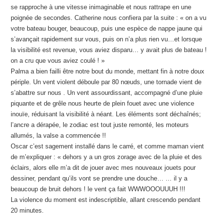
se rapproche à une vitesse inimaginable et nous rattrape en une
poignée de secondes. Catherine nous confiera par la suite : « on a vu
votre bateau bouger, beaucoup, puis une espèce de nappe jaune qui
s’avançait rapidement sur vous, puis on n’a plus rien vu…et lorsque
la visibilité est revenue, vous aviez disparu… y avait plus de bateau !
on a cru que vous aviez coulé ! »
Palma a bien failli être notre bout du monde, mettant fin à notre doux
périple. Un vent violent déboule par 80 nœuds, une tornade vient de
s’abattre sur nous . Un vent assourdissant, accompagné d’une pluie
piquante et de grêle nous heurte de plein fouet avec une violence
inouïe, réduisant la visibilité à néant. Les éléments sont déchaînés;
l’ancre a dérapée, le zodiac est tout juste remonté, les moteurs
allumés, la valse a commencée !!
Oscar c’est sagement installé dans le carré, et comme maman vient
de m’expliquer : « dehors y a un gros zorage avec de la pluie et des
éclairs, alors elle m’a dit de jouer avec mes nouveaux jouets pour
dessiner, pendant qu’ils vont se prendre une douche… … il y a
beaucoup de bruit dehors ! le vent ça fait WWWOOOUUUH !!!
La violence du moment est indescriptible, allant crescendo pendant
20 minutes.