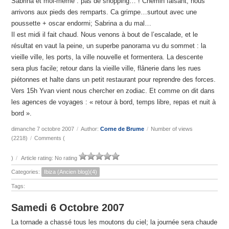
Sabrina et moi-même : pas de shopping… ! Chemin faisant, nous
arrivons aux pieds des remparts. Ca grimpe…surtout avec une
poussette + oscar endormi; Sabrina a du mal…
Il est midi il fait chaud. Nous venons à bout de l’escalade, et le
résultat en vaut la peine, un superbe panorama vu du sommet : la
vieille ville, les ports, la ville nouvelle et formentera. La descente
sera plus facile; retour dans la vieille ville, flânerie dans les rues
piétonnes et halte dans un petit restaurant pour reprendre des forces.
Vers 15h Yvan vient nous chercher en zodiac. Et comme on dit dans
les agences de voyages : « retour à bord, temps libre, repas et nuit à
bord ».
dimanche 7 octobre 2007
/
Author:
Corne de Brume
/
Number of views
(2218)
/
Comments (
)
/
Article rating: No rating
Categories:
Ibiza (Ancien blog)(4)
Tags:
Samedi 6 Octobre 2007
La tornade a chassé tous les moutons du ciel; la journée sera chaude