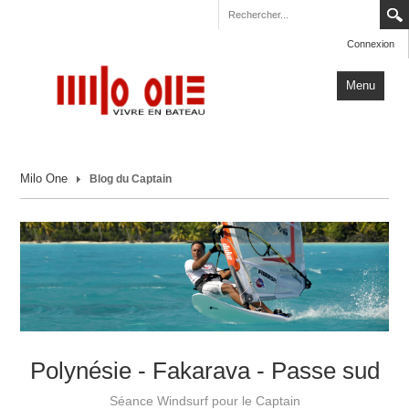
Connexion
Menu
Accueil
Milo One
Blog du Captain
Carnets de Voyage
Milo One
Actualités
Plus
Polynésie - Fakarava - Passe sud
Séance Windsurf pour le Captain