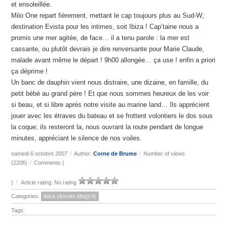
et ensoleillée.
Milo One repart fièrement, mettant le cap toujours plus au Sud-W;
destination Evista pour les intimes, soit Ibiza ! Cap’taine nous a
promis une mer agitée, de face… il a tenu parole : la mer est
cassante, ou plutôt devrais je dire renversante pour Marie Claude,
malade avant même le départ ! 9h00 allongée… ça use ! enfin a priori
ça déprime !
Un banc de dauphin vient nous distraire, une dizaine, en famille, du
petit bébé au grand père ! Et que nous sommes heureux de les voir
si beau, et si libre après notre visite au marine land… Ils apprécient
jouer avec les étraves du bateau et se frottent volontiers le dos sous
la coque; ils resteront la, nous ouvrant la route pendant de longue
minutes, appréciant le silence de nos voiles.
samedi 6 octobre 2007
/
Author:
Corne de Brume
/
Number of views
(2206)
/
Comments (
)
/
Article rating: No rating
Categories:
Ibiza (Ancien blog)(4)
Tags: