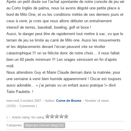
Après un petit doute sur l’achat spontanée de notre console de jeu wii
au Corto Inglès de palma, nous lui avons dégoté une petite place à
bord de Milo One, et vu les conditions météo de ses derniers jours et
ceux à venir, je crois que nous allons débuter un entraînement
intensif de tennis, baseball, bowling, golf et boxe !
Aussi, le danger peut être de rapidement tout mettre à sac, vu que le
terrain de jeu se limite au carré de Milo one. Aussi les mouvements
et les déplacements devant l’écran peuvent vite se révéler
catastrophique !!! on se félicite donc de notre choix… il nous fallait
bien un 60 pieds minimum !!! Les orages sévissent en fin d’après
midi.
Nous attendons Guy et Marie Claude demain dans la matinée, pour
une semaine à venir bien humide apparemment ! Oscar est toujours
aussi adorable… « j’ai jamais vu un enfant aussi pratique !» dixit
Tatie Paulette. !
mercredi 3 octobre 2007
/
Author:
Corne de Brume
/
Number of views
(2192)
/
Comments (
)
/
Article rating: No rating
Categories:
Majorque (Ancien blog)(16)