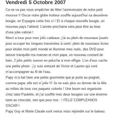
Vendredi 5 Octobre 2007
Ca ne va pas nous empêcher de fêter l’anniversaire de notre petit
mousse !! Oscar notre globe trotteur souffle aujourd’hui sa deuxième
bougie, en Espagne cette fois ci ! Et à chaque nouvelle bougie, un
nouveau pays l’attend. L’année prochaine sera peut être au bras
d’une jolie vahiné !
Merci a tous pour mes jolis cadeaux; j’ai eu plein de nouveaux jouets
pour occuper les longues traversées à venir; plein de nouveaux livres
pour étoiler mon petit monde et illuminer mes nuits, des DVD pour
laisser tranquille ma maman et mon papa, un nouveau costard de
bain, 2 jolis petits ourson en peluche à mon effigie. L’un d’eux cache
une petite photo : j’y suis entouré de Victor et Lauren qui vont
m’accompagner au fil de l’eau.
Papy m’a fait faire une petite gourmette que je porte au poignet,
comme papa; elle est si jolie !!! Je ne sais plus ou donner de la tête
au milieu de tous ces paquets colorés ! Une boum est organisée
chez tatie Paulette, et j’ai soufflé mes deux bougies sur une énorme
tarte au chocolat, rien que pour moi : ! FELIZ COMPLEANOS
OSCAR !
Papy Guy et Marie Claude sont venus nous rejoindre sur le bateau.