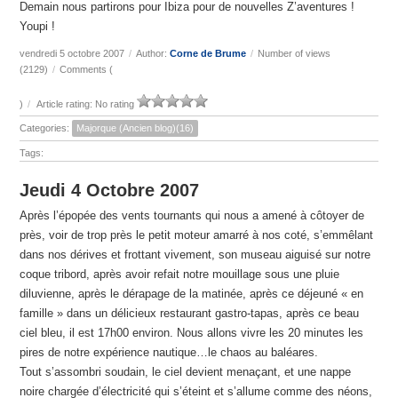
Demain nous partirons pour Ibiza pour de nouvelles Z’aventures !
Youpi !
vendredi 5 octobre 2007
/
Author:
Corne de Brume
/
Number of views
(2129)
/
Comments (
)
/
Article rating: No rating
Categories:
Majorque (Ancien blog)(16)
Tags:
Jeudi 4 Octobre 2007
Après l’épopée des vents tournants qui nous a amené à côtoyer de
près, voir de trop près le petit moteur amarré à nos coté, s’emmêlant
dans nos dérives et frottant vivement, son museau aiguisé sur notre
coque tribord, après avoir refait notre mouillage sous une pluie
diluvienne, après le dérapage de la matinée, après ce déjeuné « en
famille » dans un délicieux restaurant gastro-tapas, après ce beau
ciel bleu, il est 17h00 environ. Nous allons vivre les 20 minutes les
pires de notre expérience nautique…le chaos au baléares.
Tout s’assombri soudain, le ciel devient menaçant, et une nappe
noire chargée d’électricité qui s’éteint et s’allume comme des néons,