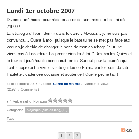
Lundi 1er octobre 2007
Diverses méthodes pour résister au roulis sont mises à l’essai dès
21h00 !
La stratégie d’Yvan, dormir dans le carré…Mwouai… je ne suis pas
convaincu… Quant à moi, puisque le bateau ne se met pas face aux
vagues,je décide de changer le sens de mon couchage "si tu ne
viens pas à Lagardere, Lagardere viendra à toi !" Des boules Quiès et
le tour est joué !quelle bonne nuit! enfin! Surtout pour la journée que
l’ont s’apprêtent à vivre : visite guidée de Palma par les soin de tati
Paulette ; cadencée cocasse et soutenue ! Quelle pêche tati !
lundi 1 octobre 2007
/
Author:
Corne de Brume
/
Number of views
(2197)
/
Comments (
)
/
Article rating: No rating
Categories:
Majorque (Ancien blog)(16)
Tags:
RSS
1
2
3