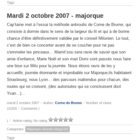
Tags:
Mardi 2 octobre 2007 - majorque
Cap’taine met à l’essai la méthode antiroulis de Corne de Brume, qui
consiste à dormie dans le sens de la largeur du lit et qui à de bonne
chance d’être définitivement validée par le conseil Milonien. Le tout,
c’est de bien ce concerter avant de se coucher pour ne pas
s'emmeler les pinceaux... Mamit’sou sera ravie de savoir que son
amie d’enfance, Marie Noël et son mari Domi sont passés nous faire
une bise sur Milo pour la journée. Nous étions ravis de les y
accueillir, journée étonnante et improbable sur Majorque;ils habitaient
Strasbourg, nous Lyon… des parcours inattendus pour chacun, des
routes qui se croisent, (des autoroutes qui se construisent dixit
Yvan…)...
mardi 2 octobre 2007
/
Author:
Corne de Brume
/
Number of views
(2150)
/
Comments (
)
/
Article rating: No rating
Categories:
Majorque (Ancien blog)(16)
Tags: