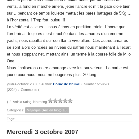
vents, a fond en marche arrière, jetée l’ancre et mit la pâte d’oie bien
sur… pendant ce temps loulette mettait les pares battages de 5Kg …
à l’horizontal ! Trop fort loulou !!!
La vérité est ailleurs… nous étions en perdition totale. L’ancre que
l’on traînait toujours s’est crochée dans les amarres d’un énorme
yacht, nous rabattant sur son flan à vive allure. Ces autres amarres
se sont alors coincées au niveau du safran nous maintenant à l’écart
et nous stoppant net, mettant ainsi un terme à la course folle de Milo
One.
Nous finaliserons notre amarrage avec les sauveteurs. La partie est
jouée pour nous, nous ne bougerons plus. 20 long
jeudi 4 octobre 2007
/
Author:
Corne de Brume
/
Number of views
(2224)
/
Comments (
)
/
Article rating: No rating
Categories:
Majorque (Ancien blog)(16)
Tags:
Mercredi 3 octobre 2007