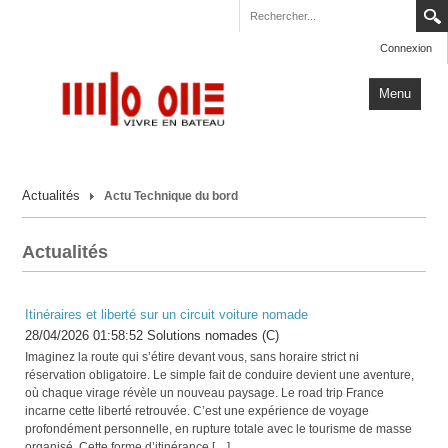
Connexion
Menu
Accueil
Actualités
Actu Technique du bord
Carnets de Voyage
Milo One
Actualités
Actualités
Plus
Itinéraires et liberté sur un circuit voiture nomade
28/04/2026 01:58:52 Solutions nomades (C)
Imaginez la route qui s’étire devant vous, sans horaire strict ni
réservation obligatoire. Le simple fait de conduire devient une aventure,
où chaque virage révèle un nouveau paysage. Le road trip France
incarne cette liberté retrouvée. C’est une expérience de voyage
profondément personnelle, en rupture totale avec le tourisme de masse
organisé. Cette forme d’itinérance […]