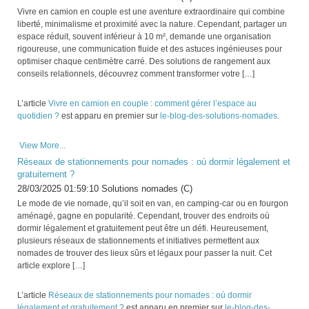
Vivre en camion en couple est une aventure extraordinaire qui combine
liberté, minimalisme et proximité avec la nature. Cependant, partager un
espace réduit, souvent inférieur à 10 m², demande une organisation
rigoureuse, une communication fluide et des astuces ingénieuses pour
optimiser chaque centimètre carré. Des solutions de rangement aux
conseils relationnels, découvrez comment transformer votre […]
L’article
Vivre en camion en couple : comment gérer l’espace au
quotidien ?
est apparu en premier sur
le-blog-des-solutions-nomades
.
View More...
Réseaux de stationnements pour nomades : où dormir légalement et
gratuitement ?
28/03/2025 01:59:10 Solutions nomades (C)
Le mode de vie nomade, qu’il soit en van, en camping-car ou en fourgon
aménagé, gagne en popularité. Cependant, trouver des endroits où
dormir légalement et gratuitement peut être un défi. Heureusement,
plusieurs réseaux de stationnements et initiatives permettent aux
nomades de trouver des lieux sûrs et légaux pour passer la nuit. Cet
article explore […]
L’article
Réseaux de stationnements pour nomades : où dormir
légalement et gratuitement ?
est apparu en premier sur
le-blog-des-