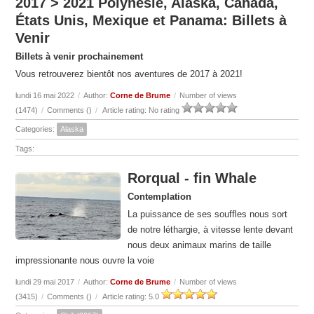
2017 > 2021 Polynésie, Alaska, Canada,
États Unis, Mexique et Panama: Billets à
Venir
Billets à venir prochainement
Vous retrouverez bientôt nos aventures de 2017 à 2021!
lundi 16 mai 2022
/
Author:
Corne de Brume
/
Number of views
(1474)
/
Comments (
)
/
Article rating: No rating
Categories:
Alaska
Tags:
Rorqual - fin Whale
Contemplation
La puissance de ses souffles nous sort
de notre léthargie, à vitesse lente devant
nous deux animaux marins de taille
impressionante nous ouvre la voie
lundi 29 mai 2017
/
Author:
Corne de Brume
/
Number of views
(3415)
/
Comments (
)
/
Article rating: 5.0