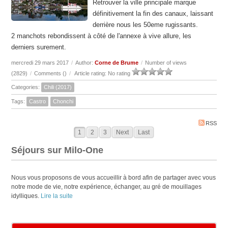
Retrouver la ville principale marque
définitivement la fin des canaux, laissant
derrière nous les 50eme rugissants.
2 manchots rebondissent à côté de l'annexe à vive allure, les
derniers surement.
mercredi 29 mars 2017
/
Author:
Corne de Brume
/
Number of views
(2829)
/
Comments (
)
/
Article rating: No rating
Categories:
Chili (2017)
Tags:
Castro
Chonchi
RSS
1
2
3
Next
Last
Séjours sur Milo-One
Nous vous proposons de vous accueillir à bord afin de partager avec vous
notre mode de vie, notre expérience, échanger, au gré de mouillages
idylliques.
Lire la suite