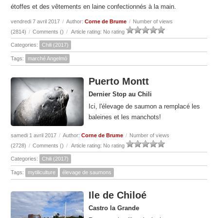
étoffes et des vêtements en laine confectionnés à la main.
vendredi 7 avril 2017
/
Author:
Corne de Brume
/
Number of views
(2814)
/
Comments (
)
/
Article rating: No rating
Categories:
Chili (2017)
Tags:
marché Angelmó
Puerto Montt
Dernier Stop au Chili
Ici, l'élevage de saumon a remplacé les
baleines et les manchots!
samedi 1 avril 2017
/
Author:
Corne de Brume
/
Number of views
(2728)
/
Comments (
)
/
Article rating: No rating
Categories:
Chili (2017)
Tags:
mytiliculture
élevage de saumons
Ile de Chiloé
Castro la Grande