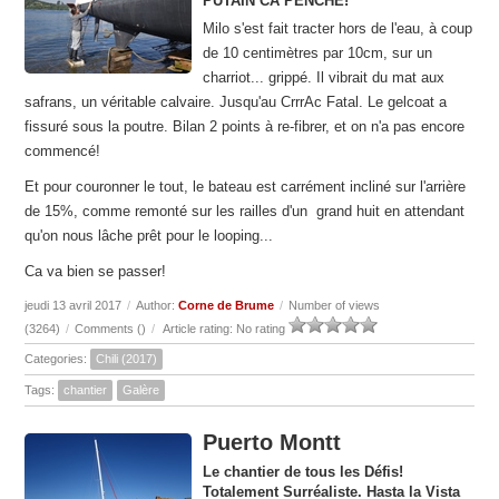
PUTAIN CA PENCHE!
Milo s'est fait tracter hors de l'eau, à coup
de 10 centimètres par 10cm, sur un
charriot... grippé. Il vibrait du mat aux
safrans, un véritable calvaire. Jusqu'au CrrrAc Fatal. Le gelcoat a
fissuré sous la poutre. Bilan 2 points à re-fibrer, et on n'a pas encore
commencé!
Et pour couronner le tout, le bateau est carrément incliné sur l'arrière
de 15%, comme remonté sur les railles d'un grand huit en attendant
qu'on nous lâche prêt pour le looping...
Ca va bien se passer!
jeudi 13 avril 2017
/
Author:
Corne de Brume
/
Number of views
(3264)
/
Comments (
)
/
Article rating: No rating
Categories:
Chili (2017)
Tags:
chantier
Galère
Puerto Montt
Le chantier de tous les Défis!
Totalement Surréaliste. Hasta la Vista