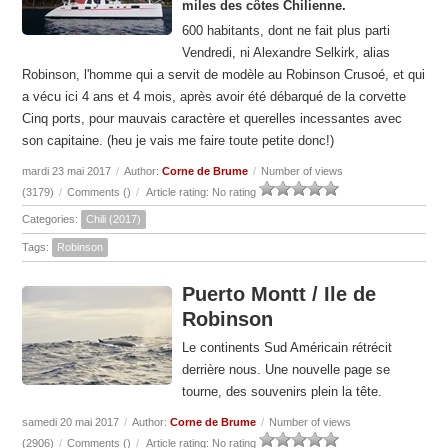
miles des côtes Chilienne.
600 habitants, dont ne fait plus parti
Vendredi, ni Alexandre Selkirk, alias
Robinson, l'homme qui a servit de modèle au Robinson Crusoé, et qui
a vécu ici 4 ans et 4 mois, après avoir été débarqué de la corvette
Cinq ports, pour mauvais caractère et querelles incessantes avec
son capitaine. (heu je vais me faire toute petite donc!)
mardi 23 mai 2017
/
Author:
Corne de Brume
/
Number of views
(3179)
/
Comments (
)
/
Article rating: No rating
Categories:
Chili (2017)
Tags:
Robinson
Puerto Montt / Ile de
Robinson
Le continents Sud Américain rétrécit
derrière nous. Une nouvelle page se
tourne, des souvenirs plein la tête.
samedi 20 mai 2017
/
Author:
Corne de Brume
/
Number of views
(2906)
/
Comments (
)
/
Article rating: No rating