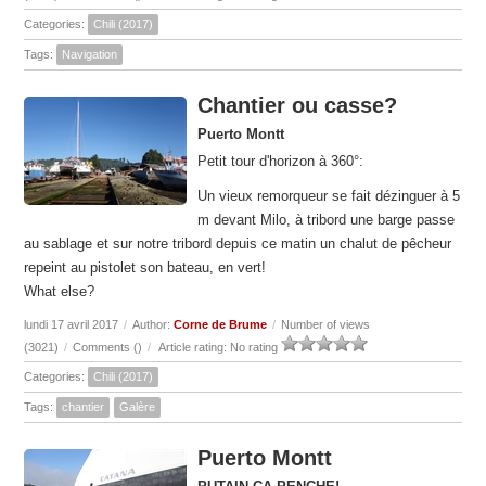
Categories:
Chili (2017)
Tags:
Navigation
Chantier ou casse?
Puerto Montt
Petit tour d'horizon à 360°:
Un vieux remorqueur se fait dézinguer à 5
m devant Milo, à tribord une barge passe
au sablage et sur notre tribord depuis ce matin un chalut de pêcheur
repeint au pistolet son bateau, en vert!
What else?
lundi 17 avril 2017
/
Author:
Corne de Brume
/
Number of views
(3021)
/
Comments (
)
/
Article rating: No rating
Categories:
Chili (2017)
Tags:
chantier
Galère
Puerto Montt