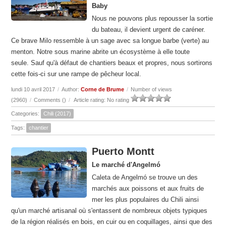
Baby
Nous ne pouvons plus repousser la sortie
du bateau, il devient urgent de caréner.
Ce brave Milo ressemble à un sage avec sa longue barbe (verte) au
menton. Notre sous marine abrite un écosystème à elle toute
seule. Sauf qu'à défaut de chantiers beaux et propres, nous sortirons
cette fois-ci sur une rampe de pêcheur local.
lundi 10 avril 2017
/
Author:
Corne de Brume
/
Number of views
(2960)
/
Comments (
)
/
Article rating: No rating
Categories:
Chili (2017)
Tags:
chantier
Puerto Montt
Le marché d'Angelmó
Caleta de Angelmó se trouve un des
marchés aux poissons et aux fruits de
mer les plus populaires du Chili ainsi
qu'un marché artisanal où s'entassent de nombreux objets typiques
de la région réalisés en bois, en cuir ou en coquillages, ainsi que des