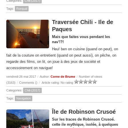
Categories:
Chili (2017)
Tags:
Rorqual
Traversée Chili - Ile de
Paques
Mais que faites vous pendant les
nav'!?!
Heu! ben on cuisine (quand on peut), on
fait de la couture on entretient (quand on peut aussi), on pêche, on
regarde des films, on lit, on joue à des jeux de société et
accessoirement on navigue!
vendredi 26 mai 2017
/
Author:
Corne de Brume
/
Number of views
(3163)
/
Comments (
)
/
Article rating: No rating
Categories:
Chili (2017)
Tags:
Navigation
Île de Robinson Crusoé
Sur les traces de Robinson Crusoé.
cette ile mythique, isolée, à quelques