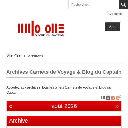
Connexion
Menu
Accueil
Milo One
Archives
Carnets de Voyage
Milo One
Archives Carnets de Voyage & Blog du Captain
Actualités
Accédez aux archives, tous les billets Carnets de Voyage et Blog du
Plus
Captain.
«
août 2026
»
Archive