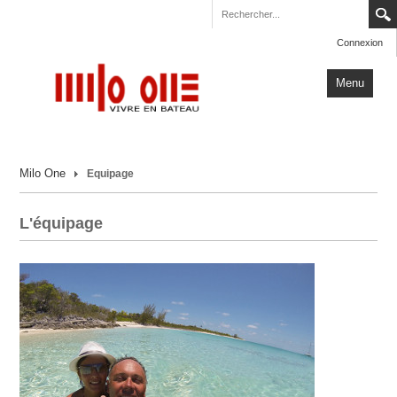
Connexion
Menu
Accueil
Milo One
Equipage
Carnets de Voyage
Milo One
L'équipage
Actualités
Plus