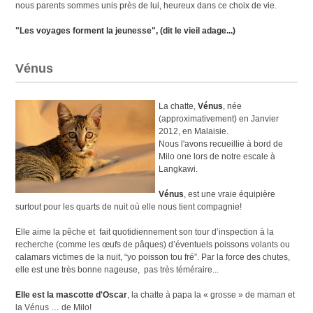
nous parents sommes unis près de lui, heureux dans ce choix de vie.
"Les voyages forment la jeunesse", (dit le vieil adage...)
Vénus
La chatte,
Vénus
, née
(approximativement) en Janvier
2012, en Malaisie.
Nous l'avons recueillie à bord de
Milo one lors de notre escale à
Langkawi.
Vénus
, est une vraie équipière
surtout pour les quarts de nuit où elle nous tient compagnie!
Elle aime la pêche et fait quotidiennement son tour d’inspection à la
recherche (comme les œufs de pâques) d’éventuels poissons volants ou
calamars victimes de la nuit, “yo poisson tou fré”. Par la force des chutes,
elle est une très bonne nageuse, pas très téméraire...
Elle est la mascotte d'Oscar
, la chatte à papa la « grosse » de maman et
la Vénus … de Milo!