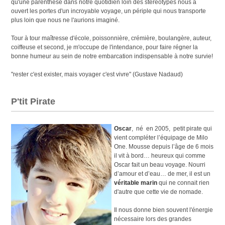
qu'une parenthèse dans notre quotidien loin des stéréotypes nous à
ouvert les portes d'un incroyable voyage, un périple qui nous transporte
plus loin que nous ne l'aurions imaginé.
Tour à tour maîtresse d'école, poissonnière, crémière, boulangère, auteur,
coiffeuse et second, je m'occupe de l'intendance, pour faire régner la
bonne humeur au sein de notre embarcation indispensable à notre survie!
"rester c'est exister, mais voyager c'est vivre" (Gustave Nadaud)
P'tit Pirate
Oscar
, né en 2005, petit pirate qui
vient compléter l’équipage de Milo
One. Mousse depuis l’âge de 6 mois
il vit à bord… heureux qui comme
Oscar fait un beau voyage. Nourri
d’amour et d’eau… de mer, il est un
véritable marin
qui ne connait rien
d'autre que cette vie de nomade.
Il nous donne bien souvent l'énergie
nécessaire lors des grandes