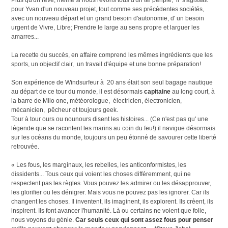
pour Yvan d'un nouveau projet, tout comme ses précédentes sociétés,
avec un nouveau départ et un grand besoin d'autonomie, d' un besoin
urgent de Vivre, Libre; Prendre le large au sens propre et larguer les
amarres...
La recette du succès, en affaire comprend les mêmes ingrédients que les
sports, un objectif clair, un travail d'équipe et une bonne préparation!
Son expérience de Windsurfeur à 20 ans était son seul bagage nautique
au départ de ce tour du monde, il est désormais
capitaine
au long court, à
la barre de Milo one, météorologue, électricien, électronicien,
mécanicien, pêcheur et toujours geek.
Tour à tour ours ou nounours disent les histoires... (Ce n'est pas qu' une
légende que se racontent les marins au coin du feu!) il navigue désormais
sur les océans du monde, toujours un peu étonné de savourer cette liberté
retrouvée.
« Les fous, les marginaux, les rebelles, les anticonformistes, les
dissidents... Tous ceux qui voient les choses différemment, qui ne
respectent pas les règles. Vous pouvez les admirer ou les désapprouver,
les glorifier ou les dénigrer. Mais vous ne pouvez pas les ignorer. Car ils
changent les choses. Il inventent, ils imaginent, ils explorent. Ils crèent, ils
inspirent. Ils font avancer l'humanité. Là ou certains ne voient que folie,
nous voyons du génie.
Car seuls ceux qui sont assez fous pour penser