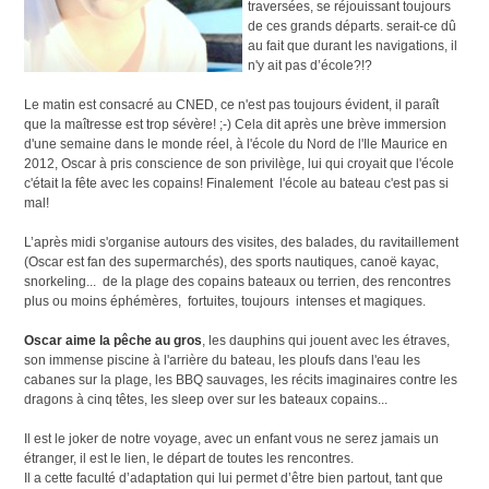
traversées, se réjouissant toujours
de ces grands départs. serait-ce dû
au fait que durant les navigations, il
n'y ait pas d’école?!?
Le matin est consacré au CNED, ce n'est pas toujours évident, il paraît
que la maîtresse est trop sévère! ;-) Cela dit après une brève immersion
d'une semaine dans le monde réel, à l'école du Nord de l'Ile Maurice en
2012, Oscar à pris conscience de son privilège, lui qui croyait que l'école
c'était la fête avec les copains! Finalement l'école au bateau c'est pas si
mal!
L’après midi s'organise autours des visites, des balades, du ravitaillement
(Oscar est fan des supermarchés), des sports nautiques, canoë kayac,
snorkeling... de la plage des copains bateaux ou terrien, des rencontres
plus ou moins éphémères, fortuites, toujours intenses et magiques.
Oscar aime la pêche au gros
, les dauphins qui jouent avec les étraves,
son immense piscine à l'arrière du bateau, les ploufs dans l'eau les
cabanes sur la plage, les BBQ sauvages, les récits imaginaires contre les
dragons à cinq têtes, les sleep over sur les bateaux copains...
Il est le joker de notre voyage, avec un enfant vous ne serez jamais un
étranger, il est le lien, le départ de toutes les rencontres.
Il a cette faculté d’adaptation qui lui permet d’être bien partout, tant que