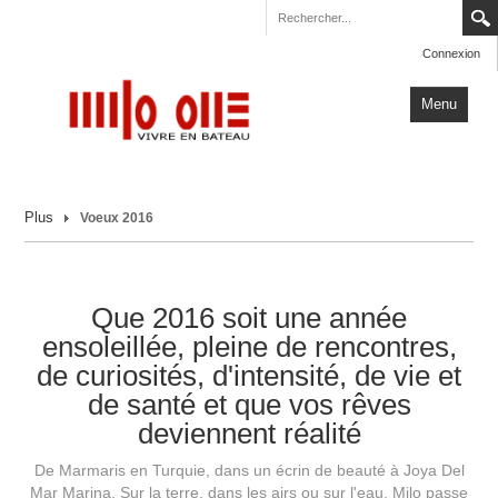
Connexion
Menu
Accueil
Plus
Voeux 2016
Carnets de Voyage
Milo One
Actualités
Que 2016 soit une année
ensoleillée, pleine de rencontres,
Plus
de curiosités, d'intensité, de vie et
de santé et que vos rêves
deviennent réalité
De Marmaris en Turquie, dans un écrin de beauté à Joya Del
Mar Marina. Sur la terre, dans les airs ou sur l'eau, Milo passe