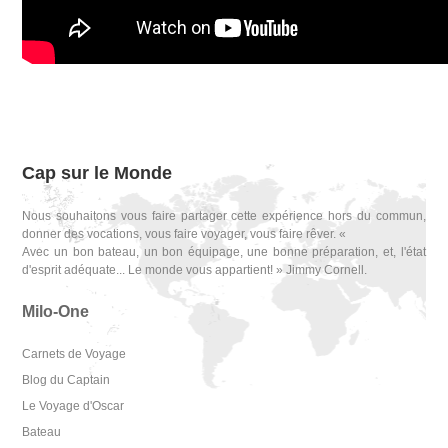
Cap sur le Monde
Nous souhaitons vous faire partager cette expérience hors du commun,
donner des vocations, vous faire voyager, vous faire rêver. «
Avec un bon bateau, un bon équipage, une bonne préparation, et, l'état
d'esprit adéquate... Le monde vous appartient! » Jimmy Cornell.
Milo-One
Carnets de Voyage
Blog du Captain
Le Voyage d'Oscar
Bateau