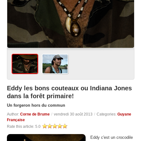
Eddy les bons couteaux ou Indiana Jones
dans la forêt primaire!
Un forgeron hors du commun
Author:
Corne de Brume
/
vendredi 30 août 2013
/
Categories:
Guyane
Française
Rate this article:
5.0
Eddy c'est un crocodile