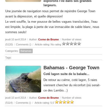
explorons l'île dans ses grandes
largeurs.
Une journée de navigation nous permet de rejoindre George Town
avant la dépression, et quelle dépression!
Le vent souffle, la mer pousse de belles vagues translucides, l'eau
est limpide, la plage à perte de vue immaculée de sable blanc, nous
sommes seuls!
jeudi 10 avril 2014
/
Author:
Corne de Brume
/
Number of views
(5120)
/
Comments (
)
/
Article rating: No rating
Categories:
Bahamas
Tags:
Bahamas - George Town
Coté lagon suite de la balade...
De retour au calme, coté lagon, 5 raies
viennent chercher du réconfort (où serait-
ce des Lambis...)
jeudi 10 avril 2014
/
Author:
Corne de Brume
/
Number of views
(5114)
/
Comments (
)
/
Article rating: 5.0