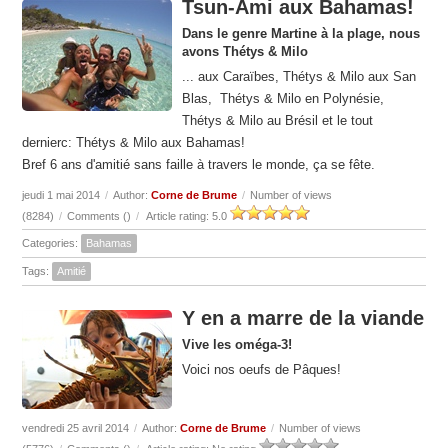
Tsun-Ami aux Bahamas!
Dans le genre Martine à la plage, nous
avons Thétys & Milo
...
aux Caraïbes, Thétys & Milo aux San
Blas, Thétys & Milo en Polynésie,
Thétys & Milo au Brésil et le tout
dernierc: Thétys & Milo aux Bahamas!
Bref 6 ans d'amitié sans faille à travers le monde, ça se fête.
jeudi 1 mai 2014
/
Author:
Corne de Brume
/
Number of views
(8284)
/
Comments (
)
/
Article rating: 5.0
Categories:
Bahamas
Tags:
Amitié
Y en a marre de la viande
Vive les oméga-3!
Voici nos oeufs de Pâques!
vendredi 25 avril 2014
/
Author:
Corne de Brume
/
Number of views