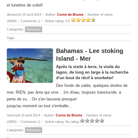
et lunettes de soleil!
dimanche 20 avril 2014
/
Author:
Corne de Brume
/
Number of views
(5994)
/
Comments (
)
/
Article rating: 4.5
Categories:
Bahamas
Tags:
Bahamas - Lee stoking
Island - Mer
Après la visite à terre, la visite du
lagon, de long en large à la recherche
d'un bout de récif à snorkeler!
Des fonds de sable, quelques étoiles de
mer, RIEN, pas âme qui vive... 1m d'eau, toujours translucide, à
perte de vu... On s'en lasserai presque!
jusqu'au moment ou tout s'emballe...
mercredi 16 avril 2014
/
Author:
Corne de Brume
/
Number of views
(4955)
/
Comments (
)
/
Article rating: No rating
Categories:
Bahamas