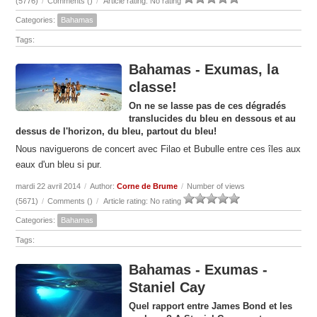
(5776)
/
Comments (
)
/
Article rating: No rating
Categories:
Bahamas
Tags:
Bahamas - Exumas, la
classe!
On ne se lasse pas de ces dégradés
translucides du bleu en dessous et au
dessus de l'horizon, du bleu, partout du bleu!
Nous naviguerons de concert avec Filao et Bubulle entre ces îles aux
eaux d'un bleu si pur.
mardi 22 avril 2014
/
Author:
Corne de Brume
/
Number of views
(5671)
/
Comments (
)
/
Article rating: No rating
Categories:
Bahamas
Tags:
Bahamas - Exumas -
Staniel Cay
Quel rapport entre James Bond et les