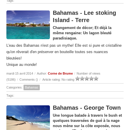
Tags:
Bahamas - Lee stoking
Island - Terre
Changement de décor; Et déjà la
même rengaine: Un lagon bleuté
paradisiaque.
L'eau des Bahamas n'est pas un mythe! Elle est si pure et cristalline
qu'on rêverait d'en préserver en bouteille toutes ses nuances
bleutées!
Unique au monde!
mardi 15 avril 2014
/
Author:
Corne de Brume
/
Number of views
(5186)
/
Comments (
)
/
Article rating: No rating
Categories:
Bahamas
Tags:
Bahamas - George Town
Une longue balade à travers le bush et
quelques traversées de gué à la nage
nous mène sur la côte exposée, nous