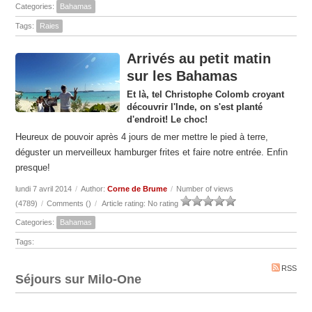
Categories:
Bahamas
Tags:
Raies
Arrivés au petit matin
sur les Bahamas
Et là, tel Christophe Colomb croyant
découvrir l'Inde, on s'est planté
d'endroit! Le choc!
Heureux de pouvoir après 4 jours de mer mettre le pied à terre,
déguster un merveilleux hamburger frites et faire notre entrée. Enfin
presque!
lundi 7 avril 2014
/
Author:
Corne de Brume
/
Number of views
(4789)
/
Comments (
)
/
Article rating: No rating
Categories:
Bahamas
Tags:
RSS
Séjours sur Milo-One