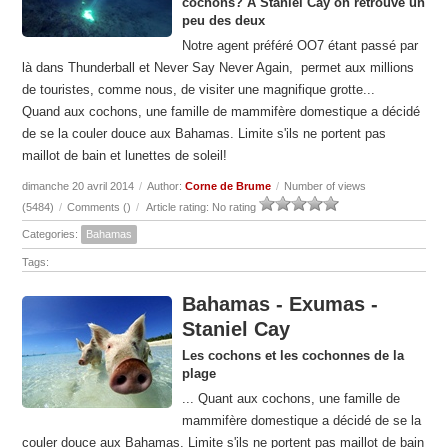
cochons? A Staniel Cay on retrouve un
peu des deux
Notre agent préféré OO7 étant passé par
là dans Thunderball et Never Say Never Again, permet aux millions
de touristes, comme nous, de visiter une magnifique grotte...
Quand aux cochons, une famille de mammifère domestique a décidé
de se la couler douce aux Bahamas. Limite s'ils ne portent pas
maillot de bain et lunettes de soleil!
dimanche 20 avril 2014
/
Author:
Corne de Brume
/
Number of views
(5484)
/
Comments (
)
/
Article rating: No rating
Categories:
Bahamas
Tags:
Bahamas - Exumas -
Staniel Cay
Les cochons et les cochonnes de la
plage
... Quant aux cochons, une famille de
mammifère domestique a décidé de se la
couler douce aux Bahamas. Limite s'ils ne portent pas maillot de bain