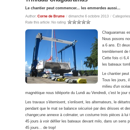
Le chantier peut commencer... les emmerdes aussi...
Author:
Corne de Brume
/
dimanche 6 octobre 2013
/
Categories
Rate this article:
No rating
Chaguaramas est 
Nous posons nos
a 6 ans. Et deux
tremblement de t
Cette fois ci 6,4
les bateaux tom
Le chantier peu
Tous les jours, 
milieu d'un océa
magnétique nous téléporte du Lundi au Vendredi, c'est le jour 
Les travaux s'éternisent, s'enlisent, les alternateurs, le détar
pendant que le mat se balance sécurisé par des drisses et de
changer,une annexe à colmater, un costume trois pièces à lui ta
45 jours à voir défiler les bateaux devant milo, dans un sens p
45 jours... de trop!