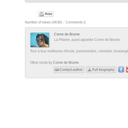
Print
Number of views (4638)
/
Comments (
)
Corne de Brume
La Pitaine, aussi appelée Corne de Brume.
Tour à tour maîtresse d'école, poissonnière, crémière, boulangère
Other posts by
Corne de Brume
Contact author
Full biography