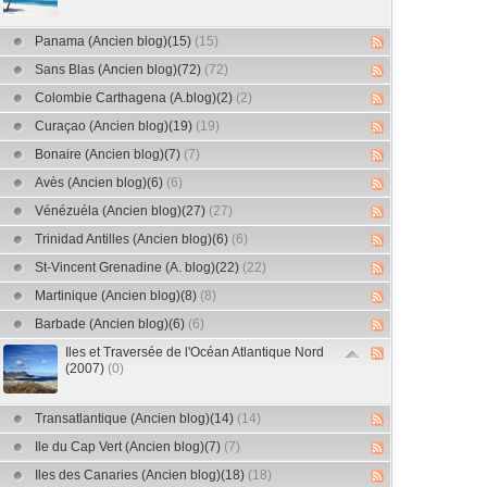
Panama (Ancien blog)(15)
(15)
Sans Blas (Ancien blog)(72)
(72)
Colombie Carthagena (A.blog)(2)
(2)
Curaçao (Ancien blog)(19)
(19)
Bonaire (Ancien blog)(7)
(7)
Avès (Ancien blog)(6)
(6)
Vénézuéla (Ancien blog)(27)
(27)
Trinidad Antilles (Ancien blog)(6)
(6)
St-Vincent Grenadine (A. blog)(22)
(22)
Martinique (Ancien blog)(8)
(8)
Barbade (Ancien blog)(6)
(6)
Iles et Traversée de l'Océan Atlantique Nord
(2007)
(0)
Transatlantique (Ancien blog)(14)
(14)
Ile du Cap Vert (Ancien blog)(7)
(7)
Iles des Canaries (Ancien blog)(18)
(18)