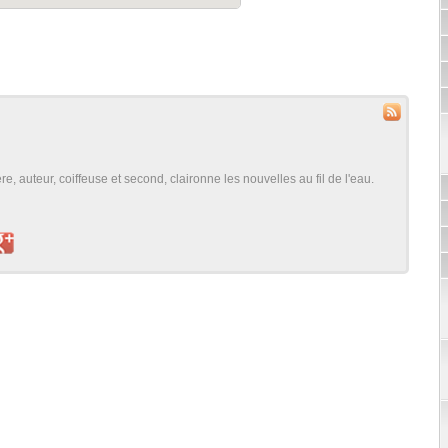
, auteur, coiffeuse et second, claironne les nouvelles au fil de l'eau.