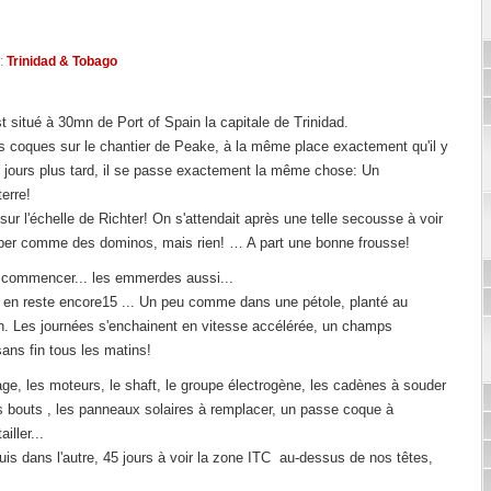
:
Trinidad & Tobago
situé à 30mn de Port of Spain la capitale de Trinidad.
 coques sur le chantier de Peake, à la même place exactement qu'il y
 jours plus tard, il se passe exactement la même chose: Un
erre!
 sur l'échelle de Richter! On s'attendait après une telle secousse à voir
ber comme des dominos, mais rien! … A part une bonne frousse!
t commencer... les emmerdes aussi...
il en reste encore15 ... Un peu comme dans une pétole, planté au
n. Les journées s'enchainent en vitesse accélérée, un champs
sans fin tous les matins!
trage, les moteurs, le shaft, le groupe électrogène, les cadènes à souder
s bouts , les panneaux solaires à remplacer, un passe coque à
iller...
uis dans l'autre, 45 jours à voir la zone ITC au-dessus de nos têtes,