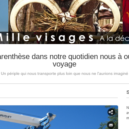
arenthèse dans notre quotidien nous à ou
voyage
Un périple qui nous transporte plus loin que nous ne l'aurions imaginé
N
a
m