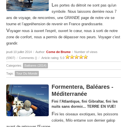
L
es portes du détroit ne sont pas qu'un
symbole. Nous laissons derrière nous 7
ans de voyage, de rencontres, une GRANDE page de notre vie se
tourne et l’appréhension de revenir en France grandissante.
V
oyager nous à ouvert l'esprit, ouvert le cœur, nous à sorti de notre
zone de confort, nous a permis de dépasser nos peurs. Voyager c'est
grandir.
jeudi 10 juillet 2014
/
Author:
Corne de Brume
/
Number of views
(5907)
/
Comments (
)
/
Article rating: 5.0
Categories:
Baléares (2014)
Tags:
Tour Du Monde
Formentera, Baléares -
Méditerranée
Fini l'Atlantique, fini Gibraltar, fini les
nuits sans dormir... TERRE EN VUE!
F
ini les oiseaux exotiques, les poissons
colorés, Milo entame son dernier galop
avant de retrouver l'Europe.