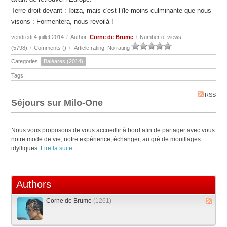
Terre droit devant : Ibiza, mais c'est l’île moins culminante que nous
visons : Formentera, nous revoilà !
vendredi 4 juillet 2014
/
Author:
Corne de Brume
/
Number of views
(5798)
/
Comments (
)
/
Article rating: No rating
Categories:
Baléares (2014)
Tags:
RSS
Séjours sur Milo-One
Nous vous proposons de vous accueillir à bord afin de partager avec vous
notre mode de vie, notre expérience, échanger, au gré de mouillages
idylliques.
Lire la suite
Authors
Corne de Brume
(1261)