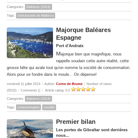
Categories:
Baléares (2014)
Tags:
sobrassada de Mallorca
Majorque Baléares
Espagne
Port d'Andratx
M
ajorque bien que magnifique, nous
rappelle soudain cette autre réalité, cette
grosse bête qui avale tout qu'on nomme la société de consommation.
Alors pour se fondre dans le moule... On dépense!
vendredi 11 juillet 2014
/
Author:
Corne de Brume
/
Number of views
(5532)
/
Comments (
)
/
Article rating: 5.0
Categories:
Baléares (2014)
Tags:
consommation
société
Premier bilan
Les portes de Gibraltar sont derrières
nous...