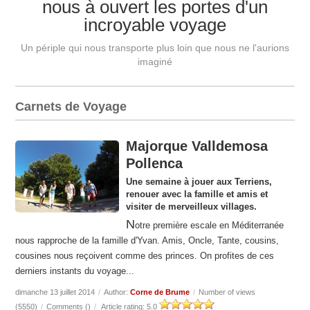
nous à ouvert les portes d'un
incroyable voyage
Un périple qui nous transporte plus loin que nous ne l'aurions
imaginé
Carnets de Voyage
Majorque Valldemosa
Pollenca
Une semaine à jouer aux Terriens,
renouer avec la famille et amis et
visiter de merveilleux villages.
N
otre première escale en Méditerranée
nous rapproche de la famille d'Yvan. Amis, Oncle, Tante, cousins,
cousines nous reçoivent comme des princes. On profites de ces
derniers instants du voyage...
dimanche 13 juillet 2014
/
Author:
Corne de Brume
/
Number of views
(5550)
/
Comments (
)
/
Article rating: 5.0