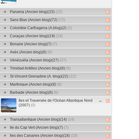
Panama (Ancien blog)(15)
(15)
Sans Blas (Ancien blog)(72)
(72)
Colombie Carthagena (A.blog)(2)
(2)
Curaçao (Ancien blog)(19)
(19)
Bonaire (Ancien blog)(7)
(7)
Avès (Ancien blog)(6)
(6)
Vénézuéla (Ancien blog)(27)
(27)
Trinidad Antilles (Ancien blog)(6)
(6)
St-Vincent Grenadine (A. blog)(22)
(22)
Martinique (Ancien blog)(8)
(8)
Barbade (Ancien blog)(6)
(6)
Iles et Traversée de l'Océan Atlantique Nord
(2007)
(0)
Transatlantique (Ancien blog)(14)
(14)
Ile du Cap Vert (Ancien blog)(7)
(7)
Iles des Canaries (Ancien blog)(18)
(18)