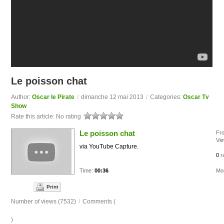
Le poisson chat
Author:
Oscar le Pirate
/
dimanche 12 mai 2013
/
Categories:
Oscar Tv
Show
Rate this article:
No rating
Le poisson chat
Fr
Vi
via YouTube Capture.
0
r
Time:
00:36
Mor
Print
Number of views (7532)
/
Comments (
)