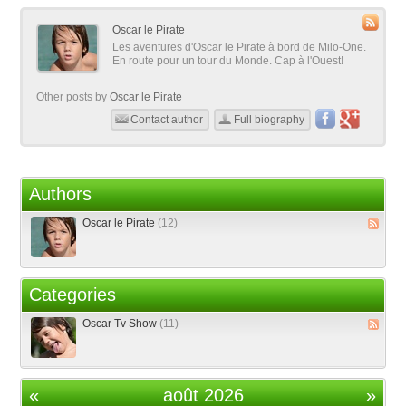
Oscar le Pirate
Les aventures d'Oscar le Pirate à bord de Milo-One.
En route pour un tour du Monde. Cap à l'Ouest!
Other posts by
Oscar le Pirate
Contact author
Full biography
Authors
Oscar le Pirate
(12)
Categories
Oscar Tv Show
(11)
«
août 2026
»