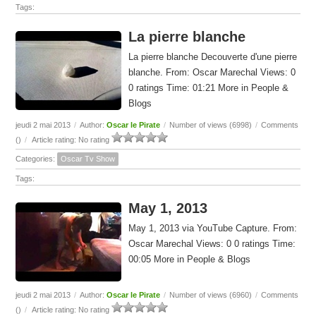
Tags:
La pierre blanche
La pierre blanche Decouverte d'une pierre
blanche. From: Oscar Marechal Views: 0
0 ratings Time: 01:21 More in People &
Blogs
jeudi 2 mai 2013
/
Author:
Oscar le Pirate
/
Number of views (6998)
/
Comments
(
)
/
Article rating: No rating
Categories:
Oscar Tv Show
Tags:
May 1, 2013
May 1, 2013 via YouTube Capture. From:
Oscar Marechal Views: 0 0 ratings Time:
00:05 More in People & Blogs
jeudi 2 mai 2013
/
Author:
Oscar le Pirate
/
Number of views (6960)
/
Comments
(
)
/
Article rating: No rating