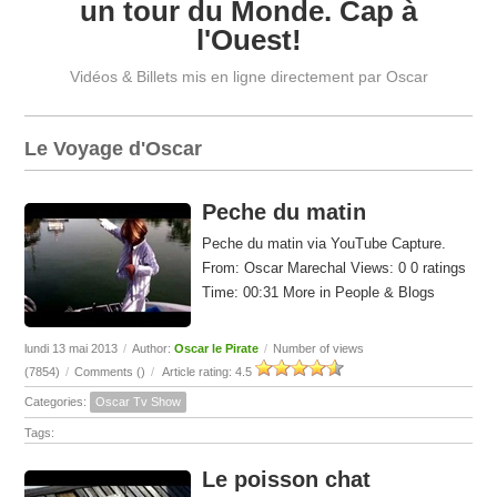
un tour du Monde. Cap à
l'Ouest!
Vidéos & Billets mis en ligne directement par Oscar
Le Voyage d'Oscar
Peche du matin
Peche du matin via YouTube Capture.
From: Oscar Marechal Views: 0 0 ratings
Time: 00:31 More in People & Blogs
lundi 13 mai 2013
/
Author:
Oscar le Pirate
/
Number of views
(7854)
/
Comments (
)
/
Article rating: 4.5
Categories:
Oscar Tv Show
Tags:
Le poisson chat