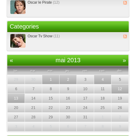
Oscar le Pirate
(12)
Categories
Oscar Tv Show
(11)
«
mai 2013
»
lun.
mar.
mer.
jeu.
ven.
sam.
dim.
29
30
1
2
3
4
5
6
7
8
9
10
11
12
13
14
15
16
17
18
19
20
21
22
23
24
25
26
27
28
29
30
31
1
2
3
4
5
6
7
8
9