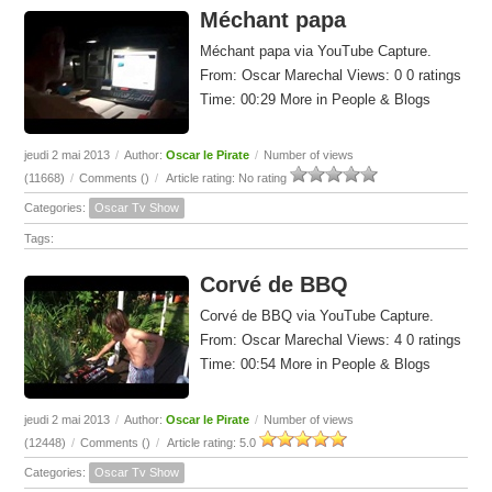
Méchant papa
Méchant papa via YouTube Capture.
From: Oscar Marechal Views: 0 0 ratings
Time: 00:29 More in People & Blogs
jeudi 2 mai 2013
/
Author:
Oscar le Pirate
/
Number of views
(11668)
/
Comments (
)
/
Article rating: No rating
Categories:
Oscar Tv Show
Tags:
Corvé de BBQ
Corvé de BBQ via YouTube Capture.
From: Oscar Marechal Views: 4 0 ratings
Time: 00:54 More in People & Blogs
jeudi 2 mai 2013
/
Author:
Oscar le Pirate
/
Number of views
(12448)
/
Comments (
)
/
Article rating: 5.0
Categories:
Oscar Tv Show