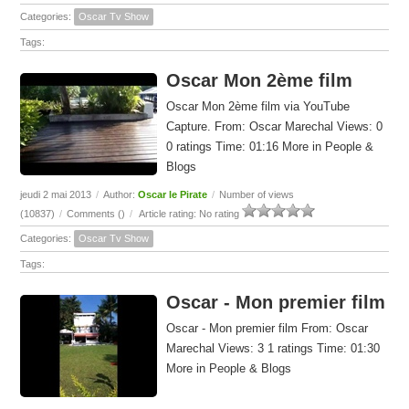
Categories:
Oscar Tv Show
Tags:
Oscar Mon 2ème film
Oscar Mon 2ème film via YouTube
Capture. From: Oscar Marechal Views: 0
0 ratings Time: 01:16 More in People &
Blogs
jeudi 2 mai 2013
/
Author:
Oscar le Pirate
/
Number of views
(10837)
/
Comments (
)
/
Article rating: No rating
Categories:
Oscar Tv Show
Tags:
Oscar - Mon premier film
Oscar - Mon premier film From: Oscar
Marechal Views: 3 1 ratings Time: 01:30
More in People & Blogs