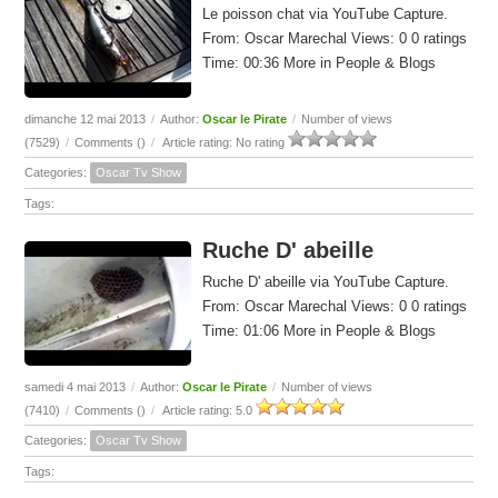
Le poisson chat via YouTube Capture.
From: Oscar Marechal Views: 0 0 ratings
Time: 00:36 More in People & Blogs
dimanche 12 mai 2013
/
Author:
Oscar le Pirate
/
Number of views
(7529)
/
Comments (
)
/
Article rating: No rating
Categories:
Oscar Tv Show
Tags:
Ruche D' abeille
Ruche D' abeille via YouTube Capture.
From: Oscar Marechal Views: 0 0 ratings
Time: 01:06 More in People & Blogs
samedi 4 mai 2013
/
Author:
Oscar le Pirate
/
Number of views
(7410)
/
Comments (
)
/
Article rating: 5.0
Categories:
Oscar Tv Show
Tags: