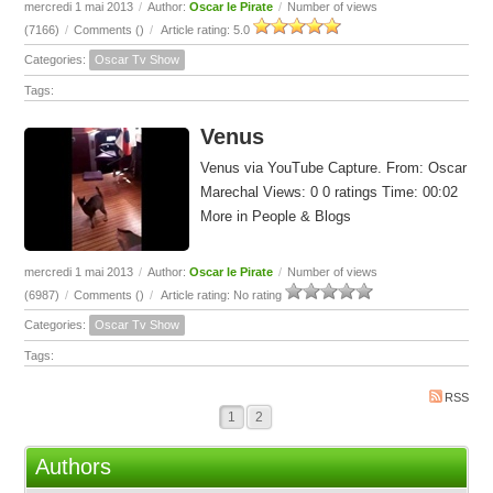
mercredi 1 mai 2013
/
Author:
Oscar le Pirate
/
Number of views
(7166)
/
Comments (
)
/
Article rating: 5.0
Categories:
Oscar Tv Show
Tags:
Venus
Venus via YouTube Capture. From: Oscar
Marechal Views: 0 0 ratings Time: 00:02
More in People & Blogs
mercredi 1 mai 2013
/
Author:
Oscar le Pirate
/
Number of views
(6987)
/
Comments (
)
/
Article rating: No rating
Categories:
Oscar Tv Show
Tags:
RSS
1
2
Authors