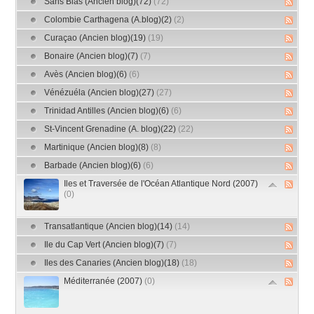
Sans Blas (Ancien blog)(72)
(72)
Colombie Carthagena (A.blog)(2)
(2)
Curaçao (Ancien blog)(19)
(19)
Bonaire (Ancien blog)(7)
(7)
Avès (Ancien blog)(6)
(6)
Vénézuéla (Ancien blog)(27)
(27)
Trinidad Antilles (Ancien blog)(6)
(6)
St-Vincent Grenadine (A. blog)(22)
(22)
Martinique (Ancien blog)(8)
(8)
Barbade (Ancien blog)(6)
(6)
Iles et Traversée de l'Océan Atlantique Nord (2007)
(0)
Transatlantique (Ancien blog)(14)
(14)
Ile du Cap Vert (Ancien blog)(7)
(7)
Iles des Canaries (Ancien blog)(18)
(18)
Méditerranée (2007)
(0)