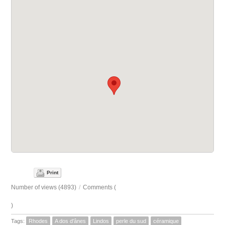
Print
Number of views (4893)
/
Comments (
)
Tags:
Rhodes
A dos d'ânes
Lindos
perle du sud
céramique