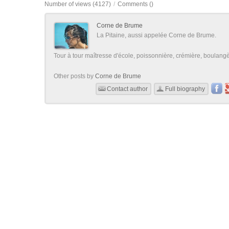
Number of views (4127)
/
Comments (
)
Corne de Brume
La Pitaine, aussi appelée Corne de Brume.
Tour à tour maîtresse d'école, poissonnière, crémière, boulangère
Other posts by
Corne de Brume
Contact author
Full biography