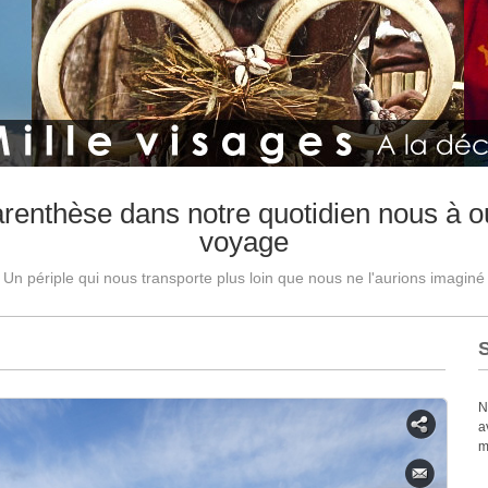
arenthèse dans notre quotidien nous à ou
voyage
Un périple qui nous transporte plus loin que nous ne l'aurions imaginé
N
a
m