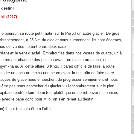
 destin!
hili (2017)
o poursuit sa route petit matin sur le Pie XI un autre glacier. De gros
embranchement, à 23 Nm du glacier nous surprennent. Ils sont énormes,
es dérivantes flottent entre deux eaux.
dant et le vent glacial
. Emmitouflés dans nos vestes de quarts, un à
 autres sur chacune des pointes avant, on slalom au ralenti, en
i gymkhana.
A cette allure, 3 Knts, il parait difficile de faire la route
ejoindre un abris au moins une heure avant la nuit afin de faire notre
laques de glace nous empêchent de progresser sereinement et nous
-être pas nous approcher du glacier vu l'encombrement sur le plan
apitaine préfère faire demi-tour plutôt que de se retrouver prisonniers
re avec le pape donc pour Milo, on s'en remet au destin!
il faut toujours être à l’affût.