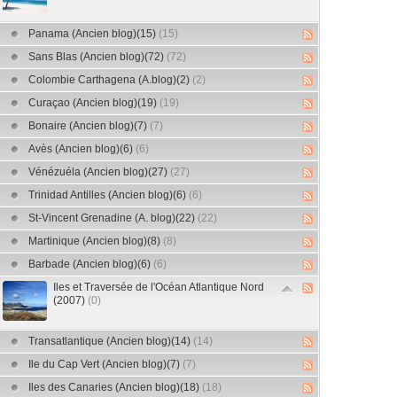
Panama (Ancien blog)(15)
(15)
Sans Blas (Ancien blog)(72)
(72)
Colombie Carthagena (A.blog)(2)
(2)
Curaçao (Ancien blog)(19)
(19)
Bonaire (Ancien blog)(7)
(7)
Avès (Ancien blog)(6)
(6)
Vénézuéla (Ancien blog)(27)
(27)
Trinidad Antilles (Ancien blog)(6)
(6)
St-Vincent Grenadine (A. blog)(22)
(22)
Martinique (Ancien blog)(8)
(8)
Barbade (Ancien blog)(6)
(6)
Iles et Traversée de l'Océan Atlantique Nord
(2007)
(0)
Transatlantique (Ancien blog)(14)
(14)
Ile du Cap Vert (Ancien blog)(7)
(7)
Iles des Canaries (Ancien blog)(18)
(18)