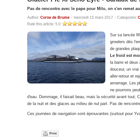
Pas de rencontre avec le pape pour Milo, on s'en remet au
Author:
Corne de Brume
/
mercredi 15 mars 2017
/
Categories:
C
Rate this article:
5.0
Sur sa lancée Mil
growlers dès l'
de grandes plaqu
Le froid est mor
la barre et deux
douceur, un vra
aller-retour et r
amarrage. Les p
ne pourrons peut
d'eau. Dommage, il faisait beau, mais la sécurité avant tout; C
de la nuit et des glaces au milieu de nul part. Pas de rencont
Ces journées de navigation sont éprouvantes (surtout pour Yvan) 
Print