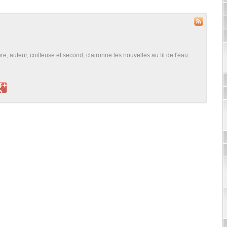
, auteur, coiffeuse et second, claironne les nouvelles au fil de l'eau.