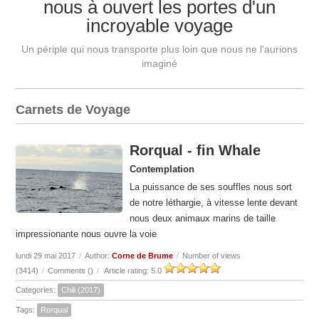
nous à ouvert les portes d'un
incroyable voyage
Un périple qui nous transporte plus loin que nous ne l'aurions
imaginé
Carnets de Voyage
Rorqual - fin Whale
Contemplation
La puissance de ses souffles nous sort
de notre léthargie, à vitesse lente devant
nous deux animaux marins de taille
impressionante nous ouvre la voie
lundi 29 mai 2017
/
Author:
Corne de Brume
/
Number of views
(3414)
/
Comments (
)
/
Article rating: 5.0
Categories:
Chili (2017)
Tags:
Rorqual