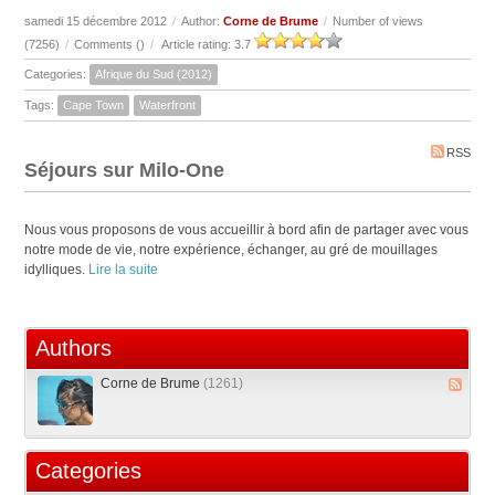
samedi 15 décembre 2012
/
Author:
Corne de Brume
/
Number of views
(7256)
/
Comments (
)
/
Article rating: 3.7
Categories:
Afrique du Sud (2012)
Tags:
Cape Town
Waterfront
RSS
Séjours sur Milo-One
Nous vous proposons de vous accueillir à bord afin de partager avec vous
notre mode de vie, notre expérience, échanger, au gré de mouillages
idylliques.
Lire la suite
Authors
Corne de Brume
(1261)
Categories