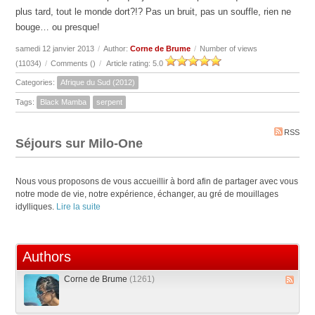
plus tard, tout le monde dort?!? Pas un bruit, pas un souffle, rien ne
bouge… ou presque!
samedi 12 janvier 2013
/
Author:
Corne de Brume
/
Number of views
(11034)
/
Comments (
)
/
Article rating: 5.0
Categories:
Afrique du Sud (2012)
Tags:
Black Mamba
serpent
RSS
Séjours sur Milo-One
Nous vous proposons de vous accueillir à bord afin de partager avec vous
notre mode de vie, notre expérience, échanger, au gré de mouillages
idylliques.
Lire la suite
Authors
Corne de Brume
(1261)