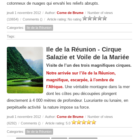
cotonneux de nuages qui envahi les reliefs abrupts.
jeudi 1 novembre 2012
/
Author:
Corne de Brume
/
Number of views
(10654)
/
Comments (
)
/
Article rating: No rating
Categories:
Ile de la Réunion
Tags:
Ile de la Réunion - Cirque
Salazie et Voile de la Mariée
Visite de l’un des trois magnifiques cirques.
Notre arrivée sur l’ile de la Réunion,
magnifique, escarpée, à l'ombre de
l'Afrique.
Une véritable montagne dans la mer
dont les côtes peu découpées plongent
directement à 4 000 mètres de profondeur. Luxuriante ou lunaire, en
perpétuelle activité la nature impose sa force.
jeudi 1 novembre 2012
/
Author:
Corne de Brume
/
Number of views
(6292)
/
Comments (
)
/
Article rating: 5.0
Categories:
Ile de la Réunion