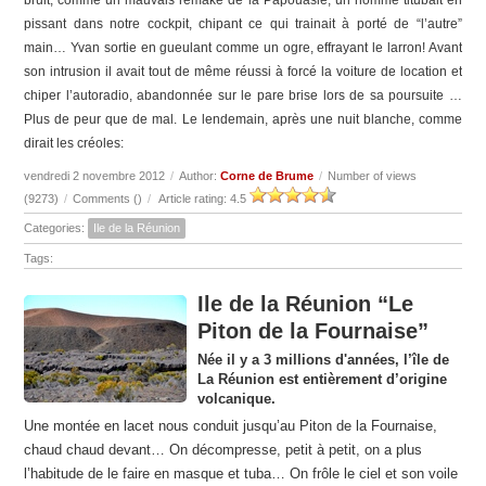
bruit, comme un mauvais remake de la Papouasie, un homme titubait en
pissant dans notre cockpit, chipant ce qui trainait à porté de “l’autre”
main… Yvan sortie en gueulant comme un ogre, effrayant le larron! Avant
son intrusion il avait tout de même réussi à forcé la voiture de location et
chiper l’autoradio, abandonnée sur le pare brise lors de sa poursuite …
Plus de peur que de mal. Le lendemain, après une nuit blanche, comme
dirait les créoles:
vendredi 2 novembre 2012
/
Author:
Corne de Brume
/
Number of views
(9273)
/
Comments (
)
/
Article rating: 4.5
Categories:
Ile de la Réunion
Tags:
Ile de la Réunion “Le
Piton de la Fournaise”
Née il y a 3 millions d'années, l’île de
La Réunion est entièrement d’origine
volcanique.
Une montée en lacet nous conduit jusqu’au Piton de la Fournaise,
chaud chaud devant… On décompresse, petit à petit, on a plus
l’habitude de le faire en masque et tuba… On frôle le ciel et son voile