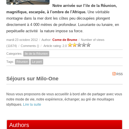
Notre arrivée sur l’ile de la Réunion,
magnifique, escarpée, à l'ombre de l'Afrique.
Une véritable
montagne dans la mer dont les côtes peu découpées plongent
directement à 4 000 mètres de profondeur. Luxuriante ou lunaire, en
perpétuelle activité la nature impose sa force.
mardi 23 octobre 2012
/
Author:
Corne de Brume
/
Number of views
(11674)
/
Comments (
)
/
Article rating: 2.0
Categories:
Ile de la Réunion
Tags:
Réunion
Le port
RSS
Séjours sur Milo-One
Nous vous proposons de vous accueillir à bord afin de partager avec vous
notre mode de vie, notre expérience, échanger, au gré de mouillages
idylliques.
Lire la suite
Authors