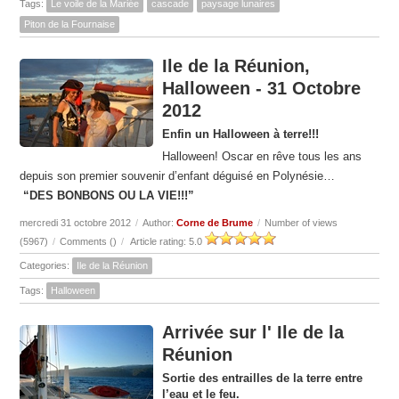
Tags:
Le voile de la Mariée
cascade
paysage lunaires
Piton de la Fournaise
Ile de la Réunion,
Halloween - 31 Octobre
2012
Enfin un Halloween à terre!!!
Halloween! Oscar en rêve tous les ans
depuis son premier souvenir d’enfant déguisé en Polynésie…
“DES BONBONS OU LA VIE!!!”
mercredi 31 octobre 2012
/
Author:
Corne de Brume
/
Number of views
(5967)
/
Comments (
)
/
Article rating: 5.0
Categories:
Ile de la Réunion
Tags:
Halloween
Arrivée sur l' Ile de la
Réunion
Sortie des entrailles de la terre entre
l’eau et le feu.