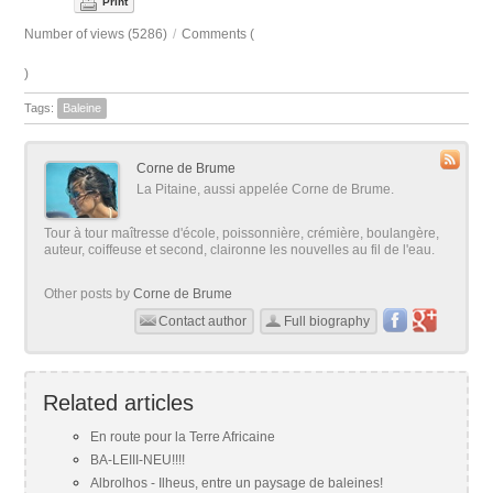
Print
Number of views (5286)
/
Comments (
)
Tags:
Baleine
Corne de Brume
La Pitaine, aussi appelée Corne de Brume.
Tour à tour maîtresse d'école, poissonnière, crémière, boulangère,
auteur, coiffeuse et second, claironne les nouvelles au fil de l'eau.
Other posts by
Corne de Brume
Contact author
Full biography
Related articles
En route pour la Terre Africaine
BA-LEIII-NEU!!!!
Albrolhos - Ilheus, entre un paysage de baleines!