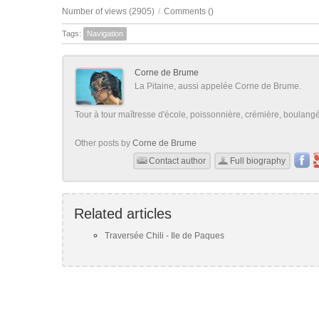
Number of views (2905)
/
Comments (
)
Tags:
Navigation
Corne de Brume
La Pitaine, aussi appelée Corne de Brume.
Tour à tour maîtresse d'école, poissonnière, crémière, boulangère
Other posts by
Corne de Brume
Contact author
Full biography
Related articles
Traversée Chili - Ile de Paques