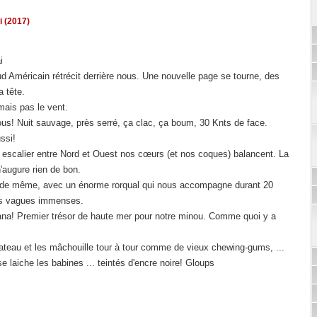
i (2017)
i
d Américain rétrécit derrière nous. Une nouvelle page se tourne, des
a tête.
 mais pas le vent.
us! Nuit sauvage, près serré, ça clac, ça boum, 30 Knts de face.
ssi!
 escalier entre Nord et Ouest nos cœurs (et nos coques) balancent. La
'augure rien de bon.
out de même, avec un énorme rorqual qui nous accompagne durant 20
es vagues immenses.
ana! Premier trésor de haute mer pour notre minou. Comme quoi y a
u bateau et les mâchouille tour à tour comme de vieux chewing-gums, ...
 laiche les babines ... teintés d'encre noire! Gloups