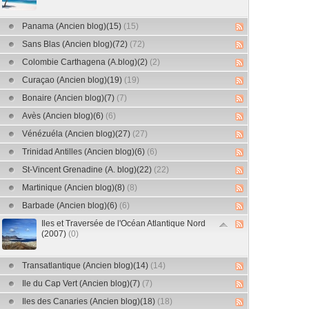
Panama (Ancien blog)(15)
(15)
Sans Blas (Ancien blog)(72)
(72)
Colombie Carthagena (A.blog)(2)
(2)
Curaçao (Ancien blog)(19)
(19)
Bonaire (Ancien blog)(7)
(7)
Avès (Ancien blog)(6)
(6)
Vénézuéla (Ancien blog)(27)
(27)
Trinidad Antilles (Ancien blog)(6)
(6)
St-Vincent Grenadine (A. blog)(22)
(22)
Martinique (Ancien blog)(8)
(8)
Barbade (Ancien blog)(6)
(6)
Iles et Traversée de l'Océan Atlantique Nord
(2007)
(0)
Transatlantique (Ancien blog)(14)
(14)
Ile du Cap Vert (Ancien blog)(7)
(7)
Iles des Canaries (Ancien blog)(18)
(18)