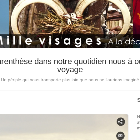
arenthèse dans notre quotidien nous à ou
voyage
Un périple qui nous transporte plus loin que nous ne l'aurions imaginé
N
a
m