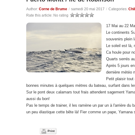
Author:
Corne de Brume
/
samedi 20 mai 2017
/
Categories:
Chil
Rate this article:
No rating
17 Mai au 22 Ma
Le continents Su
souvenirs plein l
Le soleil est là,
Ca houle pour no
Quarts serrés au
Après 5 jours en
dernière météo n
Petit plaisir t
bonnes minutes à quelques mètres du bateau, surfant dans l
Sur le pont deux calamars tout frais attendent sagement Yam
aussi du bon!
Pas le temps de trainer, il les ramène un par un à l'arrière d
un peu élastique cette bête là! Fier comme un pape, Yamana se
Print