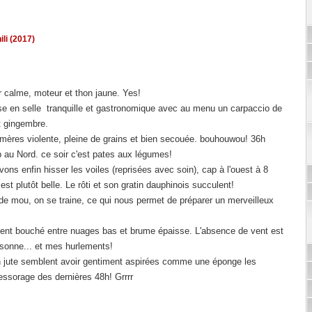
ili (2017)
r calme, moteur et thon jaune. Yes!
se en selle tranquille et gastronomique avec au menu un carpaccio de
t gingembre.
 mères violente, pleine de grains et bien secouée. bouhouwou! 36h
 au Nord. ce soir c'est pates aux légumes!
vons enfin hisser les voiles (reprisées avec soin), cap à l'ouest à 8
est plutôt belle. Le rôti et son gratin dauphinois succulent!
de mou, on se traine, ce qui nous permet de préparer un merveilleux
talement bouché entre nuages bas et brume épaisse. L'absence de vent est
aisonne... et mes hurlements!
n jute semblent avoir gentiment aspirées comme une éponge les
essorage des dernières 48h! Grrrr