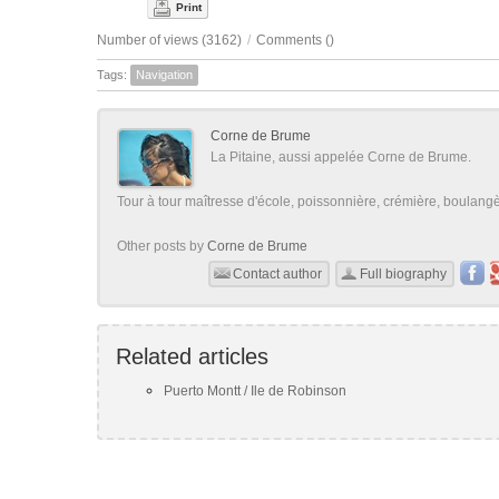
Print
Number of views (3162)
/
Comments (
)
Tags:
Navigation
Corne de Brume
La Pitaine, aussi appelée Corne de Brume.
Tour à tour maîtresse d'école, poissonnière, crémière, boulangère
Other posts by
Corne de Brume
Contact author
Full biography
Related articles
Puerto Montt / Ile de Robinson