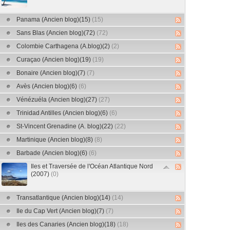
Panama (Ancien blog)(15)
(15)
Sans Blas (Ancien blog)(72)
(72)
Colombie Carthagena (A.blog)(2)
(2)
Curaçao (Ancien blog)(19)
(19)
Bonaire (Ancien blog)(7)
(7)
Avès (Ancien blog)(6)
(6)
Vénézuéla (Ancien blog)(27)
(27)
Trinidad Antilles (Ancien blog)(6)
(6)
St-Vincent Grenadine (A. blog)(22)
(22)
Martinique (Ancien blog)(8)
(8)
Barbade (Ancien blog)(6)
(6)
Iles et Traversée de l'Océan Atlantique Nord
(2007)
(0)
Transatlantique (Ancien blog)(14)
(14)
Ile du Cap Vert (Ancien blog)(7)
(7)
Iles des Canaries (Ancien blog)(18)
(18)