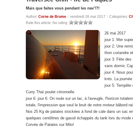
Mais que faites vous pendant les nav'!?!
Author:
Corne de Brume
/
vendredi 26 mai 2017
/
Categories:
Ch
Rate this article:
No rating
26 mai 2017
jour 1: Mer supe
jour 2: Une remi
thon coriandre e
jour 3: Fête des
sans dormir, Cap
jour 4: Nous pou
knts. La journée 
jour 5: Tempête 
Curry Thaï poulet citronnelle.
jour 6: jour 6: On roule sur un lac, à l'aveugle, l'horizon to
totale, l'impression que seul le bruit de notre moteur bâbord r
Nos 25 Kg de patates stockées à fond de cale dans un sac e
quelques centilitres de gasoil échappés du tank lors du mode 
Corvée de Patates sur Milo!