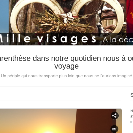
arenthèse dans notre quotidien nous à ou
voyage
Un périple qui nous transporte plus loin que nous ne l'aurions imaginé
N
a
m