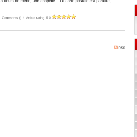
à fleurs de roche, une chapelle... La carte postale est parfaite,
/
Comments (
)
/
Article rating: 5.0
RSS