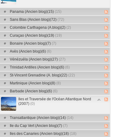
Panama (Ancien blog)(15)
(15)
Sans Blas (Ancien blog)(72)
(72)
Colombie Carthagena (A.blog)(2)
(2)
Curaçao (Ancien blog)(19)
(19)
Bonaire (Ancien blog)(7)
(7)
Avès (Ancien blog)(6)
(6)
Vénézuéla (Ancien blog)(27)
(27)
Trinidad Antilles (Ancien blog)(6)
(6)
St-Vincent Grenadine (A. blog)(22)
(22)
Martinique (Ancien blog)(8)
(8)
Barbade (Ancien blog)(6)
(6)
Iles et Traversée de l'Océan Atlantique Nord
(2007)
(0)
Transatlantique (Ancien blog)(14)
(14)
Ile du Cap Vert (Ancien blog)(7)
(7)
Iles des Canaries (Ancien blog)(18)
(18)