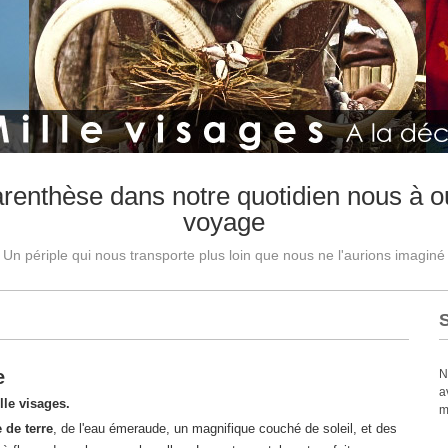
arenthèse dans notre quotidien nous à ou
voyage
Un périple qui nous transporte plus loin que nous ne l'aurions imaginé
e
N
a
lle visages.
m
 de terre
, de l'eau émeraude, un magnifique couché de soleil, et des