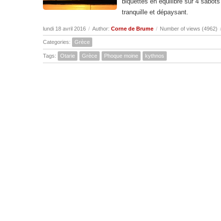
biquettes en équilibre sur 4 sabots 
tranquille et dépaysant.
lundi 18 avril 2016
/
Author:
Corne de Brume
/
Number of views (4962)
Categories:
Grèce
Tags:
Otarie
Grèce
Phoque moine
kythnos