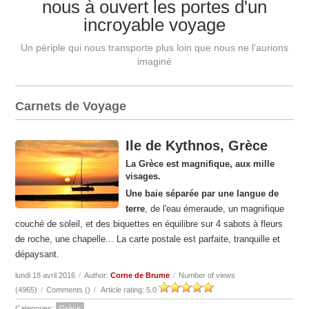
nous à ouvert les portes d'un
incroyable voyage
Un périple qui nous transporte plus loin que nous ne l'aurions
imaginé
Carnets de Voyage
Ile de Kythnos, Grèce
La Grèce est magnifique, aux mille
visages.
Une baie séparée par une langue de
terre
, de l'eau émeraude, un magnifique
couché de soleil, et des biquettes en équilibre sur 4 sabots à fleurs
de roche, une chapelle... La carte postale est parfaite, tranquille et
dépaysant.
lundi 18 avril 2016
/
Author:
Corne de Brume
/
Number of views
(4965)
/
Comments (
)
/
Article rating: 5.0
Categories:
Grèce