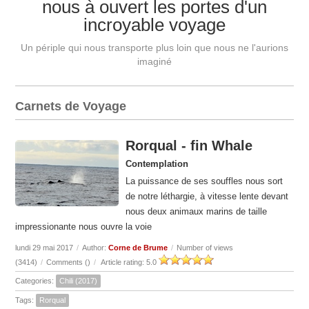
nous à ouvert les portes d'un
incroyable voyage
Un périple qui nous transporte plus loin que nous ne l'aurions
imaginé
Carnets de Voyage
Rorqual - fin Whale
Contemplation
La puissance de ses souffles nous sort
de notre léthargie, à vitesse lente devant
nous deux animaux marins de taille
impressionante nous ouvre la voie
lundi 29 mai 2017
/
Author:
Corne de Brume
/
Number of views
(3414)
/
Comments (
)
/
Article rating: 5.0
Categories:
Chili (2017)
Tags:
Rorqual