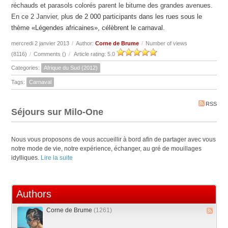
réchauds
et parasols colorés parent le bitume des grandes avenues.
En ce 2 Janvier, p
lus de 2 000 participants dans les rues sous le
thème «Légendes africaines», célèbrent le carnaval.
mercredi 2 janvier 2013
/
Author:
Corne de Brume
/
Number of views
(8116)
/
Comments (
)
/
Article rating: 5.0
Categories:
Afrique du Sud (2012)
Tags:
Carnaval
RSS
Séjours sur Milo-One
Nous vous proposons de vous accueillir à bord afin de partager avec vous
notre mode de vie, notre expérience, échanger, au gré de mouillages
idylliques.
Lire la suite
Authors
Corne de Brume
(1261)