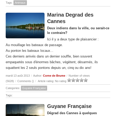
Tags:
Animaux
Marina Degrad des
Cannes
Deux indiens dans la ville, ou serait-ce
le contraire?
Ici il y a deux type de plaisancier :
Au mouillage les bateaux de passage.
Au ponton les bateaux locaux...
Ces derniers arrivés dans un dernier souffle, bien souvent
empaquetés sous d'énormes bâches, végètent, désarmés, ils
squattent les 2 seuls pontons depuis un, cinq ou dix ans!
mardi 13 août 2013
/
Author:
Corne de Brume
/
Number of views
(5628)
/
Comments (
)
/
Article rating: No rating
Categories:
Guyane Française
Tags:
Guyane Française
Dégrad des Cannes à quelques