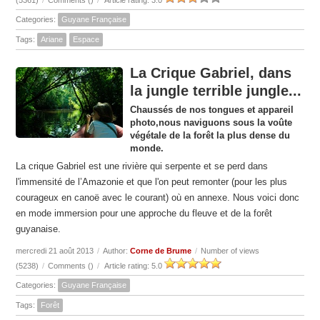
(5361)
/
Comments (
)
/
Article rating: 3.0
Categories:
Guyane Française
Tags:
Ariane
Espace
La Crique Gabriel, dans
la jungle terrible jungle...
Chaussés de nos tongues et appareil
photo,nous naviguons sous la voûte
végétale de la forêt la plus dense du
monde.
La crique Gabriel est une rivière qui serpente et se perd dans
l'immensité de l’Amazonie et que l'on peut remonter (pour les plus
courageux en canoë avec le courant) où en annexe. Nous voici donc
en mode immersion pour une approche du fleuve et de la forêt
guyanaise.
mercredi 21 août 2013
/
Author:
Corne de Brume
/
Number of views
(5238)
/
Comments (
)
/
Article rating: 5.0
Categories:
Guyane Française
Tags:
Forêt