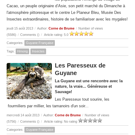
Cacao, un peuple originaire d’Asie, son petit marché du Dimanche à
l'atmosphère pittoresque et le centre Le Planeur Bleu, Musée Des
Insectes extraordinaires, histoire de se familiariser avec les mygales!
jeudi 15 août 2013
/
Author:
Corne de Brume
/
Number of views
(5586)
/
Comments (
)
/
Article rating: 5.0
Categories:
Guyane Française
Tags:
Hmong
Insectes
Les Paresseux de
Guyane
La Guyane est une rencontre avec la
nature, la vraie... Généreuse et
Sauvage!
Les Paresseux tout sourire, les
fourmiliers par millier, les tamanoirs d'un soir...
mercredi 14 août 2013
/
Author:
Corne de Brume
/
Number of views
(5756)
/
Comments (
)
/
Article rating: No rating
Categories:
Guyane Française