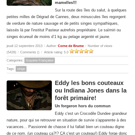
mamelles!!!
Sur la route des îles du salut, à quelques
petites milles de Dégrad de Cannes, deux minuscules îles regorgent
de verdure de nature sauvage et de petits singes sympathiques,
laissés là par l'institut Pasteur autrefois propriétaire. Le saïmiri ou
singes écureuil de moins d’1 kg au pelage argenté et jaune.
jeudi 12 septembre 2013
/
Author:
Corne de Brume
/
Number of views
(5428)
/
Comments (
)
/
Article rating: 5.0
Categories:
Guyane Française
Tags:
singe
Eddy les bons couteaux
ou Indiana Jones dans la
forêt primaire!
Un forgeron hors du commun
Eddy c'est un Crocodile Dundee grandeur
nature, pour qui se retrouver en situation de survie s'apparente à des
vacances... Passionné de chasse il lui fallait bien un couteau digne
de ce nom, (un couteau ça?!? ÇA c'est un couteau!) Eddy forge donc