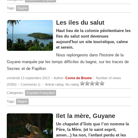
Tags:
Bagne
Les iles du salut
Haut lieu de la colonie pénitentiaire les
Iles du salut sont devenues
aujourd'hui un site touristique, calme
et serein.
Nous replongeons dans l'histoire de la
Guyane marquée par les temps difficiles du bagne, sur les traces de
Seznec et de Papillon.
vendredi 13 septembre 2013
/
Author:
Corne de Brume
/
Number of views
(5355)
/
Comments (
)
/
Article rating: No rating
Categories:
Guyane Française
Tags:
Bagne
Ilet la mère, Guyane
Un chapelet d’îlots que l’on nomme le
Père, la Mère, (et le saint esprit,
amen...) ha non, l'enfant perdu et les