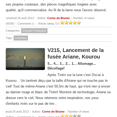
ses propres couteaux, des pièces magnifiques forgées avec
qualité, qu'il commercialise. Au fil de la lame nous l'avons observé.
vendredi 30 août 2013
/
Author:
Corne de Brume
/
Number of views
(6039)
/
Comments (
)
/
Article rating: 5.0
Categories:
Guyane Française
Tags:
couteaux
V215, Lancement de la
fusée Ariane, Kourou
5... 4... 3... 2... 1... Allumage...
Décollage!
Après Tintin sur la lune c'est Oscar à
Kourou... Un tantinet déçu par la taille d'Ariane qui ne touche pas le
ciel! Tout de même Ariane c'est 50,5m de haut, qui n'ont rien à envier
au damier rouge et blanc de Tintin! Monstre de technologie, Ariane se
dresse vers le ciel; Nous retenons notre respiration, nos yeux
d'enfants rivés sur le pas de tire...
jeudi 29 août 2013
/
Author:
Corne de Brume
/
Number of views