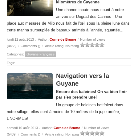
kilomètres de Cayenne
Une chance inouïe nous sourit à notre
arrivée sur Dégrad des Cannes : Une
place aux mesures de Milo nous fait de l'œil sous la pleine lune dans
cette marina surpeuplée de bateaux arrimés à l'année, squattée...
lundi 12 août 2013
/
Author:
Corne de Brume
/
Number of views
(4453)
/
Comments (
)
/
Article rating: No rating
Categories:
Guyane Française
Tags:
Navigation vers la
Guyane
Encore des baleines! On va bien finir
par s'en prendre une!
Un groupe de baleines batifolent dans
notre sillage, elles sont à moins de 10 mètres de la jupe arrière,
ENORMES!
samedi 10 août 2013
/
Author:
Corne de Brume
/
Number of views
(5439)
/
Comments (
)
/
Article rating: No rating