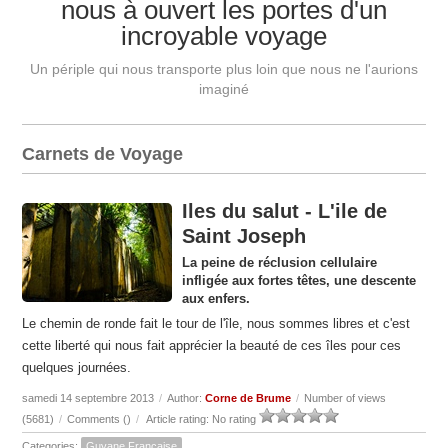
nous à ouvert les portes d'un
incroyable voyage
Un périple qui nous transporte plus loin que nous ne l'aurions
imaginé
Carnets de Voyage
Iles du salut - L'ile de
Saint Joseph
La peine de réclusion cellulaire
infligée aux fortes têtes, une descente
aux enfers.
Le chemin de ronde fait le tour de l'île, nous sommes libres et c'est
cette liberté qui nous fait apprécier la beauté de ces îles pour ces
quelques journées.
samedi 14 septembre 2013
/
Author:
Corne de Brume
/
Number of views
(5681)
/
Comments (
)
/
Article rating: No rating
Categories:
Guyane Française