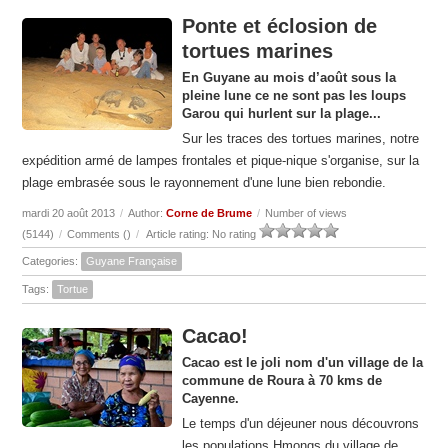
Ponte et éclosion de
tortues marines
En Guyane au mois d’août sous la
pleine lune ce ne sont pas les loups
Garou qui hurlent sur la plage...
Sur les traces des tortues marines, notre
expédition armé de lampes frontales et pique-nique s'organise, sur la
plage embrasée sous le rayonnement d'une lune bien rebondie.
mardi 20 août 2013
/
Author:
Corne de Brume
/
Number of views
(5144)
/
Comments (
)
/
Article rating: No rating
Categories:
Guyane Française
Tags:
Tortue
Cacao!
Cacao est le joli nom d'un village de la
commune de Roura à 70 kms de
Cayenne.
Le temps d'un déjeuner nous découvrons
les populations Hmongs du village de