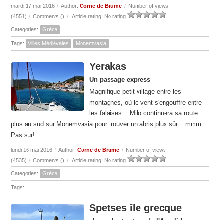
mardi 17 mai 2016
/
Author:
Corne de Brume
/
Number of views
(4551)
/
Comments (
)
/
Article rating: No rating
Categories:
Grèce
Tags:
Villes Médiévales
Monemvasia
Yerakas
Un passage express
Magnifique petit village entre les
montagnes, où le vent s'engouffre entre
les falaises... Milo continuera sa route
plus au sud sur Monemvasia pour trouver un abris plus sûr... mmm
Pas sur!...
lundi 16 mai 2016
/
Author:
Corne de Brume
/
Number of views
(4535)
/
Comments (
)
/
Article rating: No rating
Categories:
Grèce
Tags:
Spetses île grecque