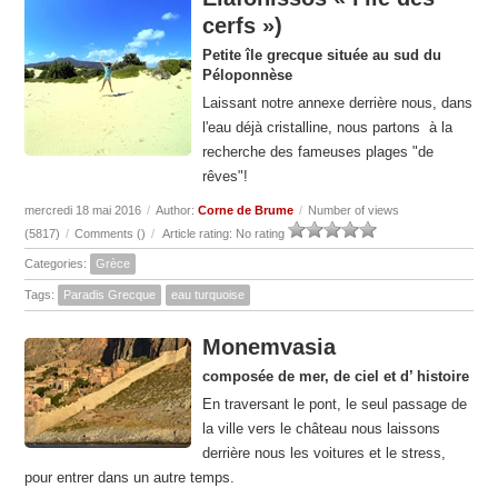
cerfs »)
Petite île grecque située au sud du
Péloponnèse
Laissant notre annexe derrière
nous, dans
l'eau déjà cristalline, nous partons à la
recherche des fameuses plages "de
rêves"!
mercredi 18 mai 2016
/
Author:
Corne de Brume
/
Number of views
(5817)
/
Comments (
)
/
Article rating: No rating
Categories:
Grèce
Tags:
Paradis Grecque
eau turquoise
Monemvasia
composée de mer, de ciel et d’ histoire
En traversant le pont, le seul passage de
la ville vers le château nous laissons
derrière nous les voitures et le stress,
pour entrer dans un autre temps.