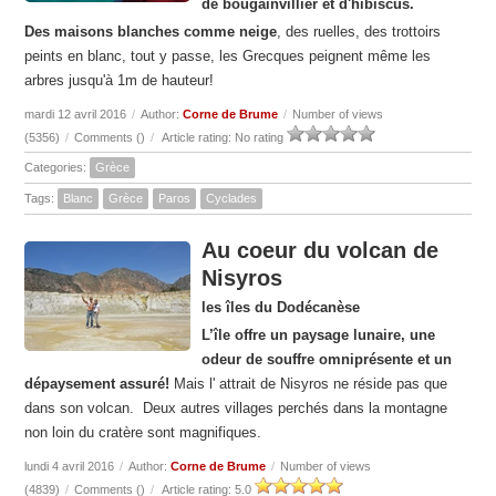
de bougainvillier et d'hibiscus.
Des maisons blanches comme neige
, des ruelles, des trottoirs
peints en blanc, tout y passe, les Grecques peignent même les
arbres jusqu'à 1m de hauteur!
mardi 12 avril 2016
/
Author:
Corne de Brume
/
Number of views
(5356)
/
Comments (
)
/
Article rating: No rating
Categories:
Grèce
Tags:
Blanc
Grèce
Paros
Cyclades
Au coeur du volcan de
Nisyros
les îles du Dodécanèse
L’île offre un paysage lunaire, une
odeur de souffre omniprésente et un
dépaysement assuré!
Mais l' attrait de Nisyros ne réside pas que
dans son volcan. Deux autres villages perchés dans la montagne
non loin du cratère sont magnifiques.
lundi 4 avril 2016
/
Author:
Corne de Brume
/
Number of views
(4839)
/
Comments (
)
/
Article rating: 5.0