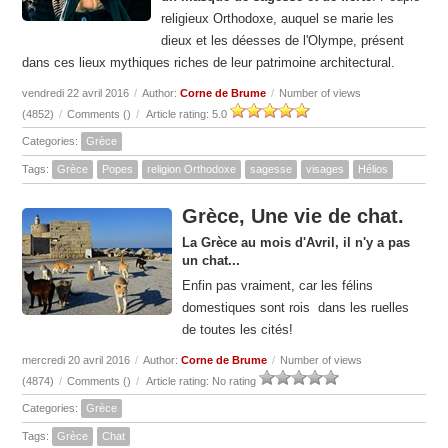
religieux Orthodoxe, auquel se marie les
dieux et les déesses de l'Olympe, présent
dans ces lieux mythiques riches de leur patrimoine architectural.
vendredi 22 avril 2016
/
Author:
Corne de Brume
/
Number of views
(4852)
/
Comments (
)
/
Article rating: 5.0
Categories:
Grèce
Tags:
Grèce
Popes
religion Orthodoxe
sagesse
visages
Hélios
Grèce, Une vie de chat.
La Grèce au mois d'Avril, il n'y a pas
un chat...
Enfin pas vraiment, car les félins
domestiques sont rois dans les ruelles
de toutes les cités!
mercredi 20 avril 2016
/
Author:
Corne de Brume
/
Number of views
(4874)
/
Comments (
)
/
Article rating: No rating
Categories:
Grèce
Tags:
Grèce
Chat