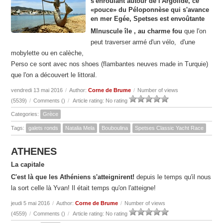
s'enroulant autour de l'Argolide, ce
«pouce» du Péloponnèse qui s'avance
en mer Egée, Spetses est envoûtante
MInuscule île , au charme fou
que l'on
peut traverser armé d'un vélo, d'une
mobylette ou en calèche,
Perso ce sont avec nos shoes (flambantes neuves made in Turquie)
que l'on a découvert le littoral.
vendredi 13 mai 2016
/
Author:
Corne de Brume
/
Number of views
(5539)
/
Comments (
)
/
Article rating: No rating
Categories:
Grèce
Tags:
galets ronds
Natalia Mela
Bouboulina
Spetses Classic Yacht Race
ATHENES
La capitale
C'est là que les Athéniens s'atteignirent!
depuis le temps qu'il nous
la sort celle là Yvan! Il était temps qu'on l'atteigne!
jeudi 5 mai 2016
/
Author:
Corne de Brume
/
Number of views
(4559)
/
Comments (
)
/
Article rating: No rating