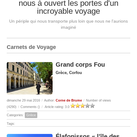
nous à ouvert les portes d'un
incroyable voyage
Un périple qui nous transporte plus loin que nous ne l'aurions
imaginé
Carnets de Voyage
Grand corps Fou
Grèce, Corfou
dimanche 29 mai 2016
/
Author:
Corne de Brume
/
Number of views
(4290)
/
Comments (
)
/
Article rating: 3.0
Categories:
Grèce
Tags:
Élafonissos « l'île des