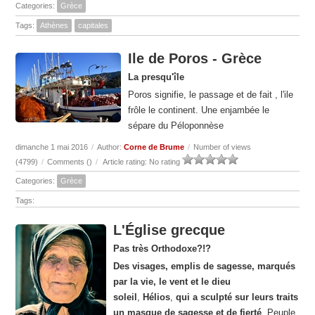
Categories:
Grèce
Tags:
Athènes
capitales
Ile de Poros - Grèce
La presqu'île
Poros signifie, le passage et de fait , l'ile
frôle le continent. Une enjambée le
sépare du Péloponnèse
dimanche 1 mai 2016
/
Author:
Corne de Brume
/
Number of views
(4799)
/
Comments (
)
/
Article rating: No rating
Categories:
Grèce
Tags:
L'Église grecque
Pas très Orthodoxe?!?
Des visages, emplis de sagesse, marqués
par la vie, le vent et le dieu
soleil
,
Hélios
,
qui a sculpté sur leurs traits
un masque de sagesse et de fierté
. Peuple