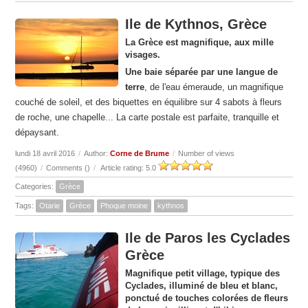
Ile de Kythnos, Grèce
La Grèce est magnifique, aux mille
visages.
Une baie séparée par une langue de
terre
, de l'eau émeraude, un magnifique
couché de soleil, et des biquettes en équilibre sur 4 sabots à fleurs
de roche, une chapelle... La carte postale est parfaite, tranquille et
dépaysant.
lundi 18 avril 2016
/
Author:
Corne de Brume
/
Number of views
(4960)
/
Comments (
)
/
Article rating: 5.0
Categories:
Grèce
Tags:
Otarie
Grèce
Phoque moine
kythnos
Ile de Paros les Cyclades
Grèce
Magnifique petit village, typique des
Cyclades, illuminé de bleu et blanc,
ponctué de touches colorées de fleurs