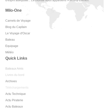
d'esprit adéquate... Le monde vous appartient! » Jimmy Cornell.
Milo-One
Carnets de Voyage
Blog du Captain
Le Voyage d'Oscar
Bateau
Equipage
Météo
Quick Links
Bateaux Amis
Livres du bord
Archives
Téléchargements
Actu Technique
Actu Piraterie
Actu Bateaux