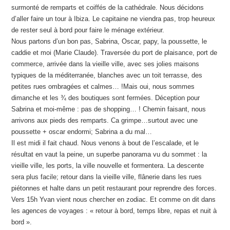
surmonté de remparts et coiffés de la cathédrale. Nous décidons
d’aller faire un tour à Ibiza. Le capitaine ne viendra pas, trop heureux
de rester seul à bord pour faire le ménage extérieur.
Nous partons d’un bon pas, Sabrina, Oscar, papy, la poussette, le
caddie et moi (Marie Claude). Traversée du port de plaisance, port de
commerce, arrivée dans la vieille ville, avec ses jolies maisons
typiques de la méditerranée, blanches avec un toit terrasse, des
petites rues ombragées et calmes… !Mais oui, nous sommes
dimanche et les ¾ des boutiques sont fermées. Déception pour
Sabrina et moi-même : pas de shopping… ! Chemin faisant, nous
arrivons aux pieds des remparts. Ca grimpe…surtout avec une
poussette + oscar endormi; Sabrina a du mal…
Il est midi il fait chaud. Nous venons à bout de l’escalade, et le
résultat en vaut la peine, un superbe panorama vu du sommet : la
vieille ville, les ports, la ville nouvelle et formentera. La descente
sera plus facile; retour dans la vieille ville, flânerie dans les rues
piétonnes et halte dans un petit restaurant pour reprendre des forces.
Vers 15h Yvan vient nous chercher en zodiac. Et comme on dit dans
les agences de voyages : « retour à bord, temps libre, repas et nuit à
bord ».