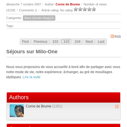
dimanche 7 octobre 2007
/
Author:
Corne de Brume
/
Number of views
(2218)
/
Comments (
)
/
Article rating: No rating
Categories:
Ibiza (Ancien blog)(4)
Tags:
RSS
First
Previous
102
103
104
Next
Last
Séjours sur Milo-One
Nous vous proposons de vous accueillir à bord afin de partager avec vous
notre mode de vie, notre expérience, échanger, au gré de mouillages
idylliques.
Lire la suite
Authors
Corne de Brume
(1261)