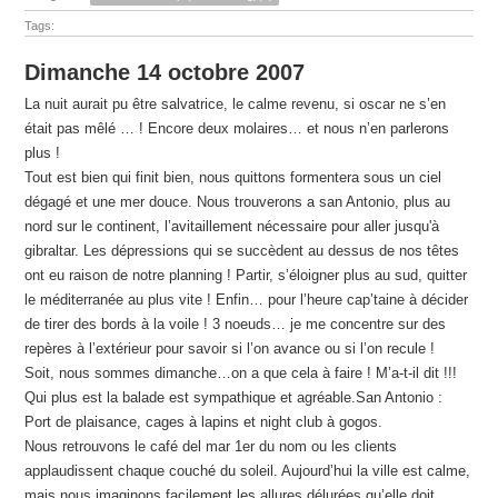
Tags:
Dimanche 14 octobre 2007
La nuit aurait pu être salvatrice, le calme revenu, si oscar ne s’en
était pas mêlé … ! Encore deux molaires… et nous n’en parlerons
plus !
Tout est bien qui finit bien, nous quittons formentera sous un ciel
dégagé et une mer douce. Nous trouverons a san Antonio, plus au
nord sur le continent, l’avitaillement nécessaire pour aller jusqu'à
gibraltar. Les dépressions qui se succèdent au dessus de nos têtes
ont eu raison de notre planning ! Partir, s’éloigner plus au sud, quitter
le méditerranée au plus vite ! Enfin… pour l’heure cap’taine à décider
de tirer des bords à la voile ! 3 noeuds… je me concentre sur des
repères à l’extérieur pour savoir si l’on avance ou si l’on recule !
Soit, nous sommes dimanche…on a que cela à faire ! M’a-t-il dit !!!
Qui plus est la balade est sympathique et agréable.San Antonio :
Port de plaisance, cages à lapins et night club à gogos.
Nous retrouvons le café del mar 1er du nom ou les clients
applaudissent chaque couché du soleil. Aujourd’hui la ville est calme,
mais nous imaginons facilement les allures délurées qu’elle doit