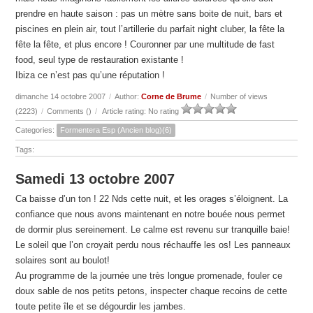
prendre en haute saison : pas un mètre sans boite de nuit, bars et
piscines en plein air, tout l’artillerie du parfait night cluber, la fête la
fête la fête, et plus encore ! Couronner par une multitude de fast
food, seul type de restauration existante !
Ibiza ce n’est pas qu’une réputation !
dimanche 14 octobre 2007
/
Author:
Corne de Brume
/
Number of views
(2223)
/
Comments (
)
/
Article rating: No rating
Categories:
Formentera Esp (Ancien blog)(6)
Tags:
Samedi 13 octobre 2007
Ca baisse d’un ton ! 22 Nds cette nuit, et les orages s’éloignent. La
confiance que nous avons maintenant en notre bouée nous permet
de dormir plus sereinement. Le calme est revenu sur tranquille baie!
Le soleil que l’on croyait perdu nous réchauffe les os! Les panneaux
solaires sont au boulot!
Au programme de la journée une très longue promenade, fouler ce
doux sable de nos petits petons, inspecter chaque recoins de cette
toute petite île et se dégourdir les jambes.