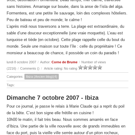
sans histoires. Amarrage sur bouée, dans la anse de l’isla del alga.
Formentera, est une petite île sauvage, loin des complexes hôteliers.
Peu de bateau et peu de monde; le calme !
L’après midi nous traversons a terre. La plage est extraordinaire, du
sable d’une douceur exceptionnelle (une vraie moquette). L’eau est
turquoise et tiède (en octobre). Cette plage rappelle celle du bout du
monde. Seule une maison sur toute l’île : celle du propriétaire ! Ce
monsieur a beaucoup de chance, il possède un coin du paradis !
lundi 8 octobre 2007
/
Author:
Corne de Brume
/
Number of views
(2216)
/
Comments (
)
/
Article rating: No rating
Categories:
Ibiza (Ancien blog)(4)
Tags:
Dimanche 7 octobre 2007 - Ibiza
Pour ce journal, je passe le relais à Marie Claude qui a reprit du poil
de la bête. C’est bon signe elle frétille en cuisine !
10h00 le matin, il fait très beau. Nous sommes amarrés en face
d’Ibiza. Une partie de la ville nouvelle avec de grands immeubles en
face du port, puis la vieille ville serrée autour d’un piton rocheux,