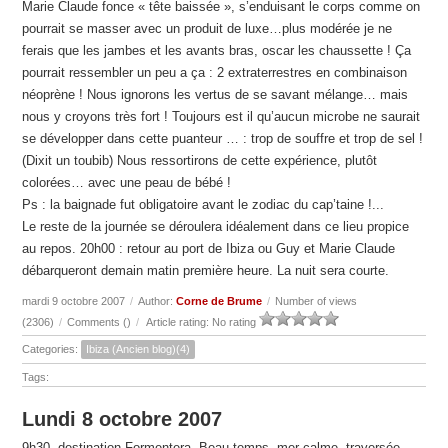
Marie Claude fonce « tête baissée », s’enduisant le corps comme on
pourrait se masser avec un produit de luxe…plus modérée je ne
ferais que les jambes et les avants bras, oscar les chaussette ! Ça
pourrait ressembler un peu a ça : 2 extraterrestres en combinaison
néoprène ! Nous ignorons les vertus de se savant mélange… mais
nous y croyons très fort ! Toujours est il qu’aucun microbe ne saurait
se développer dans cette puanteur … : trop de souffre et trop de sel !
(Dixit un toubib) Nous ressortirons de cette expérience, plutôt
colorées… avec une peau de bébé !
Ps : la baignade fut obligatoire avant le zodiac du cap’taine !...
Le reste de la journée se déroulera idéalement dans ce lieu propice
au repos. 20h00 : retour au port de Ibiza ou Guy et Marie Claude
débarqueront demain matin première heure. La nuit sera courte.
mardi 9 octobre 2007
/
Author:
Corne de Brume
/
Number of views
(2306)
/
Comments (
)
/
Article rating: No rating
Categories:
Ibiza (Ancien blog)(4)
Tags:
Lundi 8 octobre 2007
9h30, destination Formentera. Beau temps, mer calme, traversée