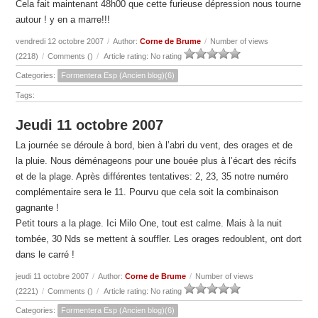
Cela fait maintenant 48h00 que cette furieuse dépression nous tourne
autour ! y en a marre!!!
vendredi 12 octobre 2007
/
Author:
Corne de Brume
/
Number of views
(2218)
/
Comments (
)
/
Article rating: No rating
Categories:
Formentera Esp (Ancien blog)(6)
Tags:
Jeudi 11 octobre 2007
La journée se déroule à bord, bien à l’abri du vent, des orages et de
la pluie. Nous déménageons pour une bouée plus à l’écart des récifs
et de la plage. Après différentes tentatives: 2, 23, 35 notre numéro
complémentaire sera le 11. Pourvu que cela soit la combinaison
gagnante !
Petit tours a la plage. Ici Milo One, tout est calme. Mais à la nuit
tombée, 30 Nds se mettent à souffler. Les orages redoublent, ont dort
dans le carré !
jeudi 11 octobre 2007
/
Author:
Corne de Brume
/
Number of views
(2221)
/
Comments (
)
/
Article rating: No rating
Categories:
Formentera Esp (Ancien blog)(6)