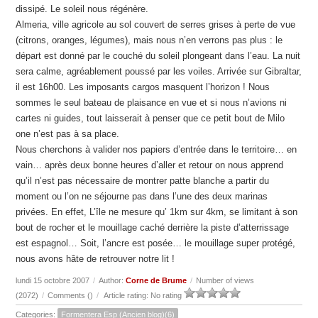
dissipé. Le soleil nous régénère.
Almeria, ville agricole au sol couvert de serres grises à perte de vue
(citrons, oranges, légumes), mais nous n’en verrons pas plus : le
départ est donné par le couché du soleil plongeant dans l’eau. La nuit
sera calme, agréablement poussé par les voiles. Arrivée sur Gibraltar,
il est 16h00. Les imposants cargos masquent l’horizon ! Nous
sommes le seul bateau de plaisance en vue et si nous n’avions ni
cartes ni guides, tout laisserait à penser que ce petit bout de Milo
one n’est pas à sa place.
Nous cherchons à valider nos papiers d’entrée dans le territoire… en
vain… après deux bonne heures d’aller et retour on nous apprend
qu’il n’est pas nécessaire de montrer patte blanche a partir du
moment ou l’on ne séjourne pas dans l’une des deux marinas
privées. En effet, L’île ne mesure qu’ 1km sur 4km, se limitant à son
bout de rocher et le mouillage caché derrière la piste d’atterrissage
est espagnol… Soit, l’ancre est posée… le mouillage super protégé,
nous avons hâte de retrouver notre lit !
lundi 15 octobre 2007
/
Author:
Corne de Brume
/
Number of views
(2072)
/
Comments (
)
/
Article rating: No rating
Categories:
Formentera Esp (Ancien blog)(6)