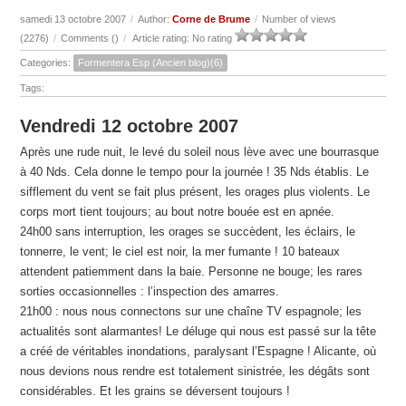
samedi 13 octobre 2007
/
Author:
Corne de Brume
/
Number of views
(2276)
/
Comments (
)
/
Article rating: No rating
Categories:
Formentera Esp (Ancien blog)(6)
Tags:
Vendredi 12 octobre 2007
Après une rude nuit, le levé du soleil nous lève avec une bourrasque
à 40 Nds. Cela donne le tempo pour la journée ! 35 Nds établis. Le
sifflement du vent se fait plus présent, les orages plus violents. Le
corps mort tient toujours; au bout notre bouée est en apnée.
24h00 sans interruption, les orages se succèdent, les éclairs, le
tonnerre, le vent; le ciel est noir, la mer fumante ! 10 bateaux
attendent patiemment dans la baie. Personne ne bouge; les rares
sorties occasionnelles : l’inspection des amarres.
21h00 : nous nous connectons sur une chaîne TV espagnole; les
actualités sont alarmantes! Le déluge qui nous est passé sur la tête
a créé de véritables inondations, paralysant l’Espagne ! Alicante, où
nous devions nous rendre est totalement sinistrée, les dégâts sont
considérables. Et les grains se déversent toujours !