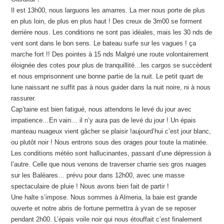
Il est 13h00, nous larguons les amarres. La mer nous porte de plus
en plus loin, de plus en plus haut ! Des creux de 3m00 se forment
derrière nous. Les conditions ne sont pas idéales, mais les 30 nds de
vent sont dans le bon sens. Le bateau surfe sur les vagues ! ça
marche fort !! Des pointes à 15 nds Malgré une route volontairement
éloignée des cotes pour plus de tranquillité…les cargos se succèdent
et nous emprisonnent une bonne partie de la nuit. Le petit quart de
lune naissant ne suffit pas à nous guider dans la nuit noire, ni à nous
rassurer.
Cap’taine est bien fatigué, nous attendons le levé du jour avec
impatience…En vain… il n’y aura pas de levé du jour ! Un épais
manteau nuageux vient gâcher se plaisir !aujourd’hui c’est jour blanc,
ou plutôt noir ! Nous entrons sous des orages pour toute la matinée.
Les conditions météo sont hallucinantes, passant d’une dépression à
l’autre. Celle que nous venons de traverser charrie ses gros nuages
sur les Baléares… prévu pour dans 12h00, avec une masse
spectaculaire de pluie ! Nous avons bien fait de partir !
Une halte s’impose. Nous sommes à Almeria, la baie est grande
ouverte et notre abris de fortune permettra à yvan de se reposer
pendant 2h00. L’épais voile noir qui nous étouffait c’est finalement