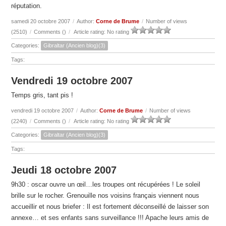
réputation.
samedi 20 octobre 2007
/
Author:
Corne de Brume
/
Number of views
(2510)
/
Comments (
)
/
Article rating: No rating
Categories:
Gibraltar (Ancien blog)(3)
Tags:
Vendredi 19 octobre 2007
Temps gris, tant pis !
vendredi 19 octobre 2007
/
Author:
Corne de Brume
/
Number of views
(2240)
/
Comments (
)
/
Article rating: No rating
Categories:
Gibraltar (Ancien blog)(3)
Tags:
Jeudi 18 octobre 2007
9h30 : oscar ouvre un œil…les troupes ont récupérées ! Le soleil
brille sur le rocher. Grenouille nos voisins français viennent nous
accueillir et nous briefer : Il est fortement déconseillé de laisser son
annexe… et ses enfants sans surveillance !!! Apache leurs amis de