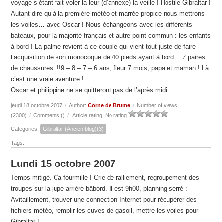
voyage s’étant fait voler la leur (d’annexe) la veille ! Hostile Gibraltar !
Autant dire qu’à la première météo et marrée propice nous mettrons
les voiles… avec Oscar ! Nous échangeons avec les différents
bateaux, pour la majorité français et autre point commun : les enfants
à bord ! La palme revient à ce couple qui vient tout juste de faire
l’acquisition de son monocoque de 40 pieds ayant à bord… 7 paires
de chaussures !!!9 – 8 – 7 – 6 ans, fleur 7 mois, papa et maman ! Là
c’est une vraie aventure !
Oscar et philippine ne se quitteront pas de l’après midi.
jeudi 18 octobre 2007
/
Author:
Corne de Brume
/
Number of views
(2300)
/
Comments (
)
/
Article rating: No rating
Categories:
Gibraltar (Ancien blog)(3)
Tags:
Lundi 15 octobre 2007
Temps mitigé. Ca fourmille ! Crie de ralliement, regroupement des
troupes sur la jupe arrière bâbord. Il est 9h00, planning serré :
Avitaillement, trouver une connection Internet pour récupérer des
fichiers météo, remplir les cuves de gasoil, mettre les voiles pour
Gibraltar !