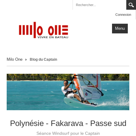
Connexion
Menu
Accueil
Milo One
Blog du Captain
Carnets de Voyage
Milo One
Actualités
Plus
Polynésie - Fakarava - Passe sud
Séance Windsurf pour le Captain