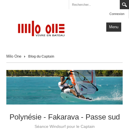
Connexion
Menu
Accueil
Milo One
Blog du Captain
Carnets de Voyage
Milo One
Actualités
Plus
Polynésie - Fakarava - Passe sud
Séance Windsurf pour le Captain