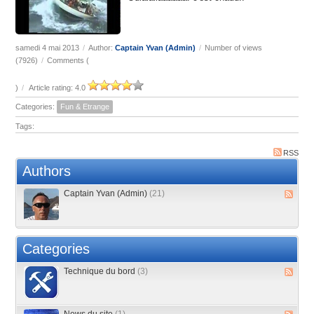
samedi 4 mai 2013
/
Author:
Captain Yvan (Admin)
/
Number of views
(7926)
/
Comments (
)
/
Article rating: 4.0
Categories:
Fun & Etrange
Tags:
RSS
Authors
Captain Yvan (Admin)
(21)
Categories
Technique du bord
(3)