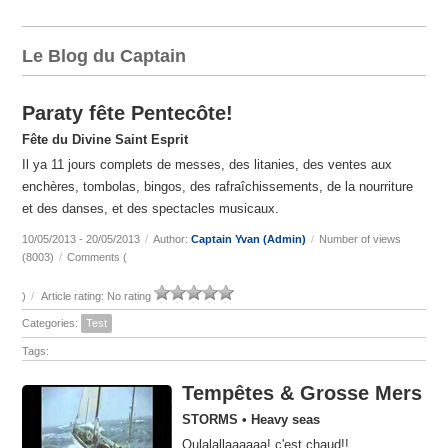
Le Blog du Captain
Paraty fête Pentecôte!
Fête du Divine Saint Esprit
Il ya 11 jours complets de messes, des litanies, des ventes aux
enchères, tombolas, bingos, des rafraîchissements, de la nourriture
et des danses, et des spectacles musicaux.
10/05/2013 - 20/05/2013
/
Author:
Captain Yvan (Admin)
/
Number of views
(8003)
/
Comments (
)
/
Article rating: No rating
Categories:
Test
Tags:
Tempêtes & Grosse Mers
STORMS • Heavy seas
Oulalallaaaaaa! c'est chaud!!