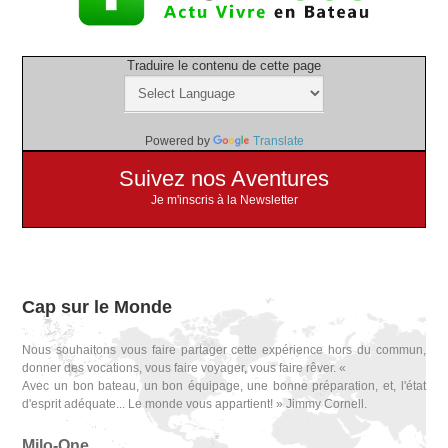
Traduire le contenu de cette page
Powered by
Translate
Suivez nos Aventures
Je m'inscris à la Newsletter
Cap sur le Monde
Nous souhaitons vous faire partager cette expérience hors du commun,
donner des vocations, vous faire voyager, vous faire rêver. «
Avec un bon bateau, un bon équipage, une bonne préparation, et, l'état
d'esprit adéquate... Le monde vous appartient! » Jimmy Cornell.
Milo-One