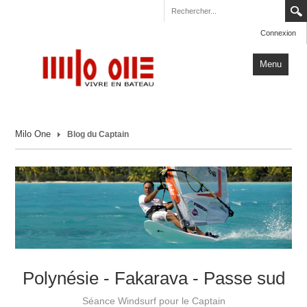
Connexion
Menu
Accueil
Milo One
Blog du Captain
Carnets de Voyage
Milo One
Actualités
Plus
Polynésie - Fakarava - Passe sud
Séance Windsurf pour le Captain