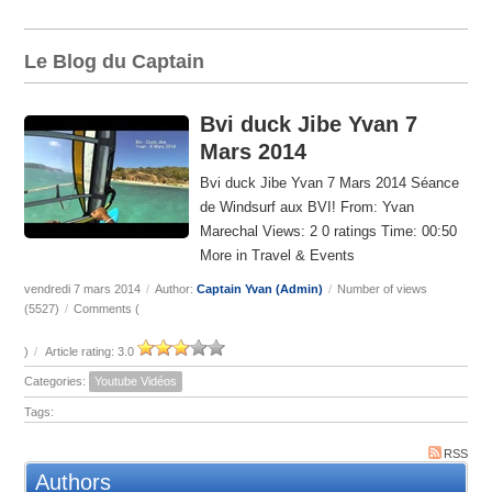
Le Blog du Captain
Bvi duck Jibe Yvan 7
Mars 2014
Bvi duck Jibe Yvan 7 Mars 2014 Séance
de Windsurf aux BVI! From: Yvan
Marechal Views: 2 0 ratings Time: 00:50
More in Travel & Events
vendredi 7 mars 2014
/
Author:
Captain Yvan (Admin)
/
Number of views
(5527)
/
Comments (
)
/
Article rating: 3.0
Categories:
Youtube Vidéos
Tags:
RSS
Authors