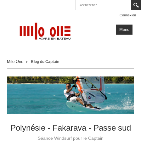
Connexion
Menu
Accueil
Milo One
Blog du Captain
Carnets de Voyage
Milo One
Actualités
Plus
Polynésie - Fakarava - Passe sud
Séance Windsurf pour le Captain