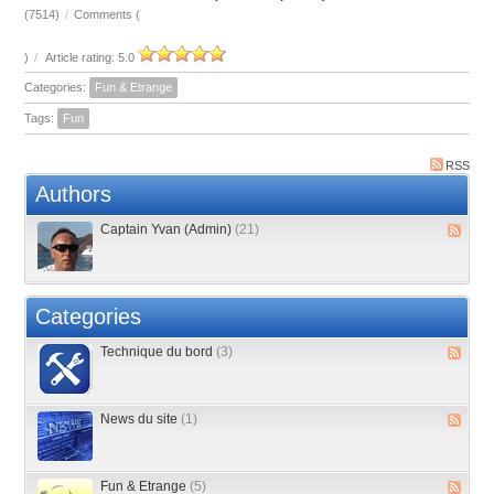
(7514)
/
Comments (
)
/
Article rating: 5.0
Categories:
Fun & Etrange
Tags:
Fun
RSS
Authors
Captain Yvan (Admin)
(21)
Categories
Technique du bord
(3)
News du site
(1)
Fun & Etrange
(5)