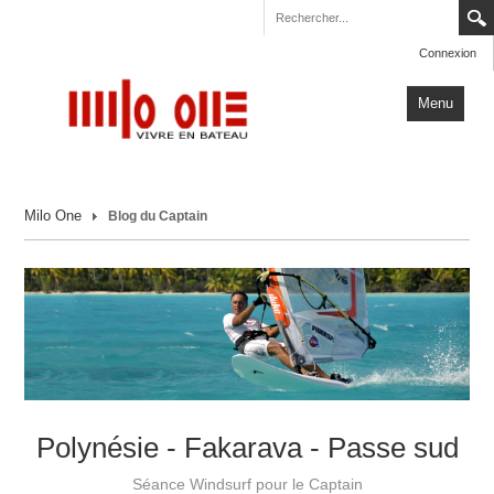
Connexion
Menu
Accueil
Milo One
Blog du Captain
Carnets de Voyage
Milo One
Actualités
Plus
Polynésie - Fakarava - Passe sud
Séance Windsurf pour le Captain