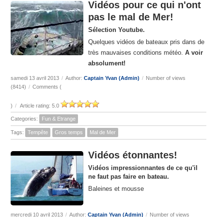
Vidéos pour ce qui n'ont
pas le mal de Mer!
Sélection Youtube.
Quelques vidéos de bateaux pris dans de
très mauvaises conditions météo.
A voir
absolument!
samedi 13 avril 2013
/
Author:
Captain Yvan (Admin)
/
Number of views
(8414)
/
Comments (
)
/
Article rating: 5.0
Categories:
Fun & Etrange
Tags:
Tempête
Gros temps
Mal de Mer
Vidéos étonnantes!
Vidéos impressionnantes de ce qu'il
ne faut pas faire en bateau.
Baleines et mousse
mercredi 10 avril 2013
/
Author:
Captain Yvan (Admin)
/
Number of views