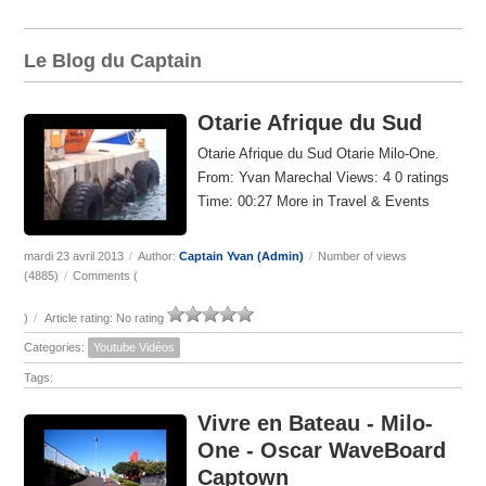
Le Blog du Captain
Otarie Afrique du Sud
Otarie Afrique du Sud Otarie Milo-One.
From: Yvan Marechal Views: 4 0 ratings
Time: 00:27 More in Travel & Events
mardi 23 avril 2013
/
Author:
Captain Yvan (Admin)
/
Number of views
(4885)
/
Comments (
)
/
Article rating: No rating
Categories:
Youtube Vidéos
Tags:
Vivre en Bateau - Milo-
One - Oscar WaveBoard
Captown