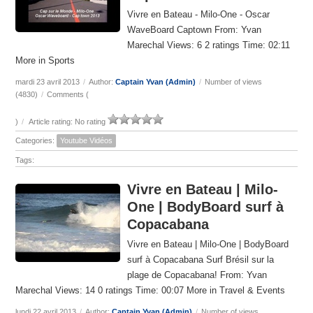
Vivre en Bateau - Milo-One - Oscar
WaveBoard Captown From: Yvan
Marechal Views: 6 2 ratings Time: 02:11
More in Sports
mardi 23 avril 2013
/
Author:
Captain Yvan (Admin)
/
Number of views
(4830)
/
Comments (
)
/
Article rating: No rating
Categories:
Youtube Vidéos
Tags:
Vivre en Bateau | Milo-
One | BodyBoard surf à
Copacabana
Vivre en Bateau | Milo-One | BodyBoard
surf à Copacabana Surf Brésil sur la
plage de Copacabana! From: Yvan
Marechal Views: 14 0 ratings Time: 00:07 More in Travel & Events
lundi 22 avril 2013
/
Author:
Captain Yvan (Admin)
/
Number of views