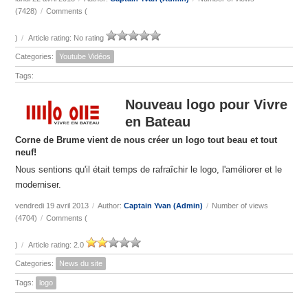
(7428)
/
Comments (
)
/
Article rating: No rating
Categories:
Youtube Vidéos
Tags:
Nouveau logo pour Vivre
en Bateau
Corne de Brume vient de nous créer un logo tout beau et tout
neuf!
Nous sentions qu'il était temps de rafraîchir le logo, l'améliorer et le
moderniser.
vendredi 19 avril 2013
/
Author:
Captain Yvan (Admin)
/
Number of views
(4704)
/
Comments (
)
/
Article rating: 2.0
Categories:
News du site
Tags:
logo