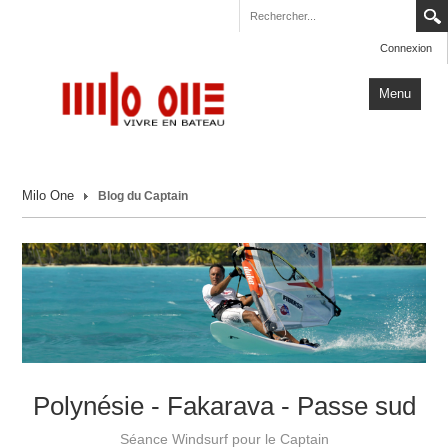
Connexion
Menu
Accueil
Milo One
Blog du Captain
Carnets de Voyage
Milo One
Actualités
Plus
Polynésie - Fakarava - Passe sud
Séance Windsurf pour le Captain