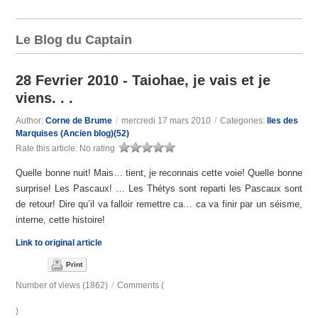
Le Blog du Captain
28 Fevrier 2010 - Taiohae, je vais et je
viens. . .
Author:
Corne de Brume
/
mercredi 17 mars 2010
/
Categories:
Iles des
Marquises (Ancien blog)(52)
Rate this article:
No rating
Quelle bonne nuit! Mais… tient, je reconnais cette voie! Quelle bonne
surprise! Les Pascaux! … Les Thétys sont reparti les Pascaux sont
de retour! Dire qu’il va falloir remettre ca… ca va finir par un séisme,
interne, cette histoire!
Link to original article
Print
Number of views (1862)
/
Comments (
)