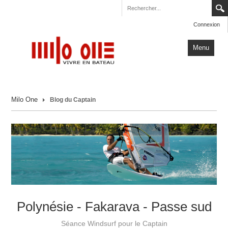
Connexion
Menu
Accueil
Milo One
Blog du Captain
Carnets de Voyage
Milo One
Actualités
Plus
Polynésie - Fakarava - Passe sud
Séance Windsurf pour le Captain