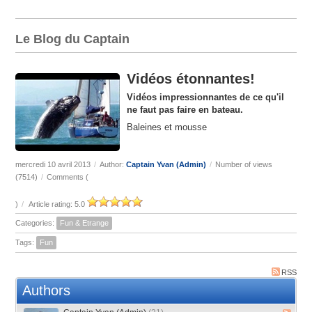
Le Blog du Captain
Vidéos étonnantes!
Vidéos impressionnantes de ce qu'il
ne faut pas faire en bateau.
Baleines et mousse
mercredi 10 avril 2013
/
Author:
Captain Yvan (Admin)
/
Number of views
(7514)
/
Comments (
)
/
Article rating: 5.0
Categories:
Fun & Etrange
Tags:
Fun
RSS
Authors