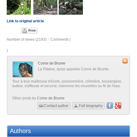
Link to original article
Print
Number of views (2193)
/
Comments (
)
Corne de Brume
La Pitaine, aussi appelée Corne de Brume.
Tour à tour maîtresse d'école, poissonnière, crémière, boulangère,
auteur, coiffeuse et second, claironne les nouvelles au fil de l'eau.
Other posts by
Corne de Brume
Contact author
Full biography
Authors