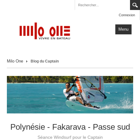
Connexion
Menu
Accueil
Milo One
Blog du Captain
Carnets de Voyage
Milo One
Actualités
Plus
Polynésie - Fakarava - Passe sud
Séance Windsurf pour le Captain