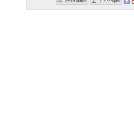
Contact author
Full biography