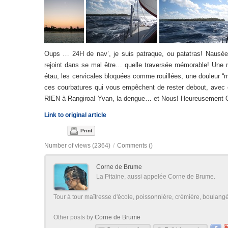
Oups … 24H de nav’, je suis patraque, ou patatras! Nausées,
rejoint dans se mal être… quelle traversée mémorable! Une 
étau, les cervicales bloquées comme rouillées, une douleur “m
ces courbatures qui vous empêchent de rester debout, avec c
RIEN à Rangiroa! Yvan, la dengue… et Nous! Heureusement O
Link to original article
Print
Number of views (2364)
/
Comments (
)
Corne de Brume
La Pitaine, aussi appelée Corne de Brume.
Tour à tour maîtresse d'école, poissonnière, crémière, boulangère
Other posts by
Corne de Brume