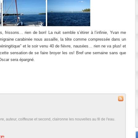
 frissons… rien de bon! La nuit semble s’étirer à l’infinie, Yvan me
migraine carabinée nous assaille, la tête comme compressée dans un
éningitique” et le soir venu 40 de fièvre, nausées… rien ne va plus! et
ette sensation de se faire broyer les os! Bref une semaine sans que
scar sera épargné.
, auteur, coiffeuse et second, claironne les nouvelles au fil de l'eau.