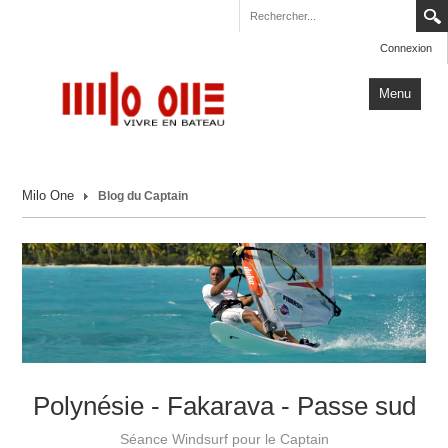
Connexion
Menu
Accueil
Milo One
Blog du Captain
Carnets de Voyage
Milo One
Actualités
Plus
Polynésie - Fakarava - Passe sud
Séance Windsurf pour le Captain