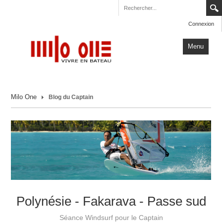
Connexion
Menu
Accueil
Milo One
Blog du Captain
Carnets de Voyage
Milo One
Actualités
Plus
Polynésie - Fakarava - Passe sud
Séance Windsurf pour le Captain