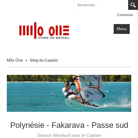
Connexion
Menu
Accueil
Milo One
Blog du Captain
Carnets de Voyage
Milo One
Actualités
Plus
Polynésie - Fakarava - Passe sud
Séance Windsurf pour le Captain