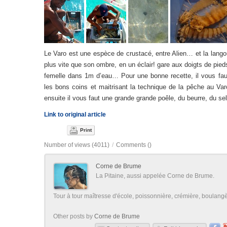
Le Varo est une espèce de crustacé, entre Alien… et la lang
plus vite que son ombre, en un éclair! gare aux doigts de pieds
femelle dans 1m d’eau… Pour une bonne recette, il vous faut
les bons coins et maitrisant la technique de la pêche au Var
ensuite il vous faut une grande grande poêle, du beurre, du sel
Link to original article
Print
Number of views (4011)
/
Comments (
)
Corne de Brume
La Pitaine, aussi appelée Corne de Brume.
Tour à tour maîtresse d'école, poissonnière, crémière, boulangère
Other posts by
Corne de Brume