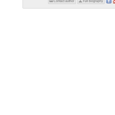
Contact author
Full biography