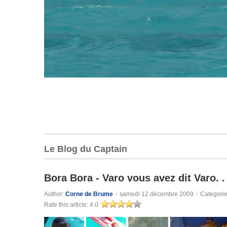
Le Blog du Captain
Bora Bora - Varo vous avez dit Varo. .
Author:
Corne de Brume
/
samedi 12 décembre 2009
/
Categori
Rate this article:
4.0