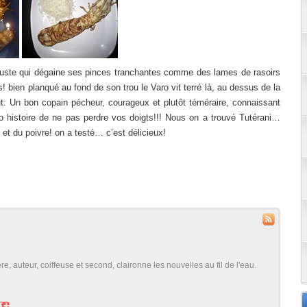
ouste qui dégaine ses pinces tranchantes comme des lames de rasoirs
! bien planqué au fond de son trou le Varo vit terré là, au dessus de la
: Un bon copain pécheur, courageux et plutôt téméraire, connaissant
o histoire de ne pas perdre vos doigts!!! Nous on a trouvé Tutérani…
 et du poivre! on a testé… c’est délicieux!
, auteur, coiffeuse et second, claironne les nouvelles au fil de l'eau.