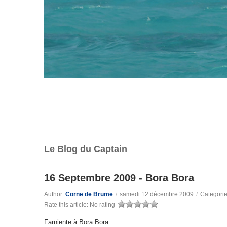
Le Blog du Captain
16 Septembre 2009 - Bora Bora
Author:
Corne de Brume
/
samedi 12 décembre 2009
/
Categori
Rate this article:
No rating
Farniente à Bora Bora…