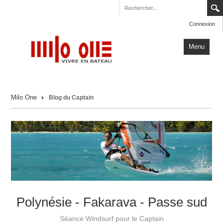
Connexion
Menu
Accueil
Milo One
Blog du Captain
Carnets de Voyage
Milo One
Actualités
Plus
Polynésie - Fakarava - Passe sud
Séance Windsurf pour le Captain