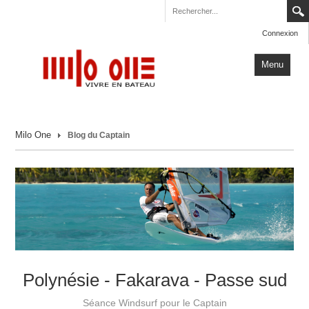
Connexion
Menu
Accueil
Milo One
Blog du Captain
Carnets de Voyage
Milo One
Actualités
Plus
Polynésie - Fakarava - Passe sud
Séance Windsurf pour le Captain