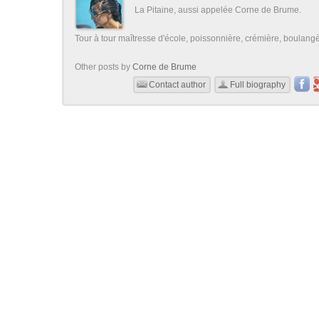
La Pitaine, aussi appelée Corne de Brume.
Tour à tour maîtresse d'école, poissonnière, crémière, boulangère
Other posts by
Corne de Brume
Contact author
Full biography