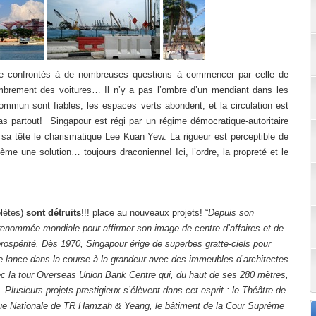
vite confrontés à de nombreuses questions à commencer par celle de
brement des voitures… Il n’y a pas l’ombre d’un mendiant dans les
mmun sont fiables, les espaces verts abondent, et la circulation est
ras partout! Singapour est régi par un régime démocratique-autoritaire
sa tête le charismatique Lee Kuan Yew. La rigueur est perceptible de
me une solution… toujours draconienne! Ici, l’ordre, la propreté et le
lètes)
sont détruits
!!! place au nouveaux projets! “
Depuis son
enommée mondiale pour affirmer son image de centre d’affaires et de
rospérité. Dès 1970, Singapour érige de superbes gratte-ciels pour
t se lance dans la course à la grandeur avec des immeubles d’architectes
ec la tour Overseas Union Bank Centre qui, du haut de ses 280 mètres,
Plusieurs projets prestigieux s’élèvent dans cet esprit : le Théâtre de
èque Nationale de TR Hamzah & Yeang, le bâtiment de la Cour Suprême