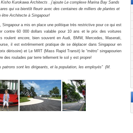
ar Kisho Kurokawa Architects . j’ajoute Le complexe Marina Bay Sands
ares qui va bientôt fleurir avec des centaines de milliers de plantes et
n être Architecte à Singapour!
, Singapour a mis en place une politique très restrictive pour ce qui est
r contre 60 000 dollars valable pour 10 ans et le prix des voitures
 ils roulent encore, bien souvent en Audi, BMW, Mercedes, Maserati,
bourse, il est extrêmement pratique de se déplacer dans Singapour en
 prix dérisoire) et Le MRT (Mass Rapid Transit) le “métro” singapourien
des roulades par terre tellement le sol y est propre!
patrons sont les dirigeants, et la population, les employés” (M.