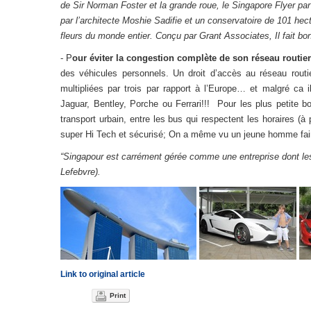
de Sir Norman Foster et la grande roue, le Singapore Flyer p
par l’architecte Moshie Sadifie et un conservatoire de 101 hect
fleurs du monde entier. Conçu par Grant Associates, Il fait bo
- P
our éviter la congestion complète de son réseau routier
des véhicules personnels. Un droit d’accès au réseau routie
multipliées par trois par rapport à l’Europe… et malgré ca
Jaguar, Bentley, Porche ou Ferrari!!! Pour les plus petite 
transport urbain, entre les bus qui respectent les horaires (à
super Hi Tech et sécurisé; On a même vu un jeune homme faire 
“Singapour est carrément gérée comme une entreprise dont les 
Lefebvre).
Link to original article
Print