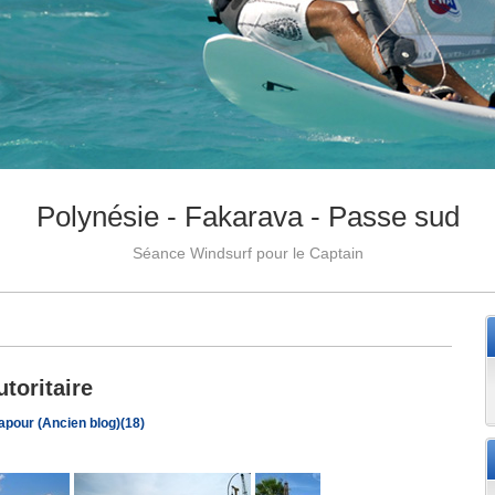
Polynésie - Fakarava - Passe sud
Séance Windsurf pour le Captain
toritaire
apour (Ancien blog)(18)