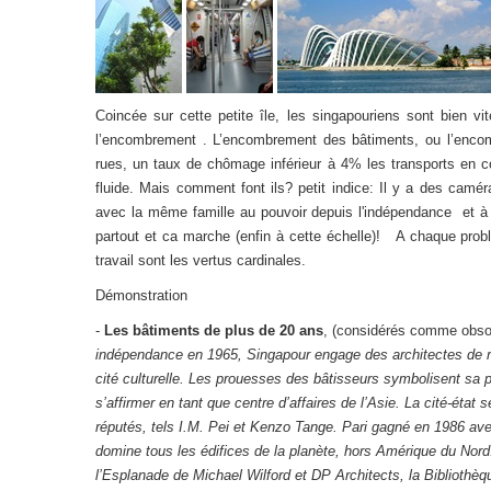
Coincée sur cette petite île, les singapouriens sont bien 
l’encombrement . L’encombrement des bâtiments, ou l’encom
rues, un taux de chômage inférieur à 4% les transports en co
fluide. Mais comment font ils? petit indice: Il y a des camé
avec la même famille au pouvoir depuis l'indépendance et à 
partout et ca marche (enfin à cette échelle)! A chaque problè
travail sont les vertus cardinales.
Démonstration
-
Les bâtiments de plus de 20 ans
, (considérés comme obso
indépendance en 1965, Singapour engage des architectes de r
cité culturelle. Les prouesses des bâtisseurs symbolisent sa p
s’affirmer en tant que centre d’affaires de l’Asie. La cité-éta
réputés, tels I.M. Pei et Kenzo Tange. Pari gagné en 1986 av
domine tous les édifices de la planète, hors Amérique du Nord. 
l’Esplanade de Michael Wilford et DP Architects, la Biblioth