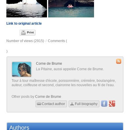
Link to original article
Print
Number of views (2915)
/
Comments (
)
Corne de Brume
La Pitaine, aussi appelée Corne de Brume.
Tour à tour maîtresse d'école, poissonnière, crémière, boulangère,
auteur, coiffeuse et second, claironne les nouvelles au fil de l'eau.
Other posts by
Corne de Brume
Contact author
Full biography
Authors