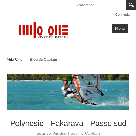
Connexion
Menu
Accueil
Milo One
Blog du Captain
Carnets de Voyage
Milo One
Actualités
Plus
Polynésie - Fakarava - Passe sud
Séance Windsurf pour le Captain