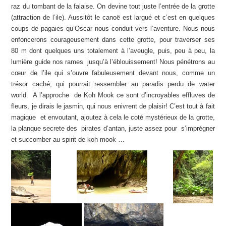
raz du tombant de la falaise. On devine tout juste l’entrée de la grotte
(attraction de l’ile). Aussitôt le canoë est largué et c’est en quelques
coups de pagaies qu’Oscar nous conduit vers l’aventure. Nous nous
enfoncerons courageusement dans cette grotte, pour traverser ses
80 m dont quelques uns totalement à l’aveugle, puis, peu à peu, la
lumière guide nos rames jusqu’à l’éblouissement! Nous pénétrons au
cœur de l’ile qui s’ouvre fabuleusement devant nous, comme un
trésor caché, qui pourrait ressembler au paradis perdu de water
world. A l’approche de Koh Mook ce sont d’incroyables effluves de
fleurs, je dirais le jasmin, qui nous enivrent de plaisir! C’est tout à fait
magique et envoutant, ajoutez à cela le coté mystérieux de la grotte,
la planque secrete des pirates d’antan, juste assez pour s’imprégner
et succomber au spirit de koh mook …