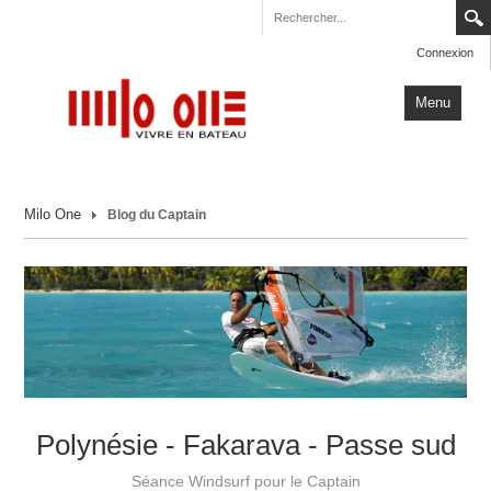
Connexion
Menu
Accueil
Milo One
Blog du Captain
Carnets de Voyage
Milo One
Actualités
Plus
Polynésie - Fakarava - Passe sud
Séance Windsurf pour le Captain