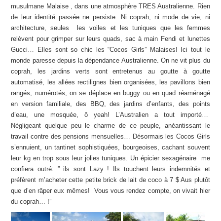
musulmane Malaise , dans une atmosphère TRES Australienne. Rien
de leur identité passée ne persiste. Ni coprah, ni mode de vie, ni
architecture, seules les voiles et les tuniques que les femmes
relèvent pour grimper sur leurs quads, sac à main Fendi et lunettes
Gucci… Elles sont so chic les “Cocos Girls” Malaises! Ici tout le
monde paresse depuis la dépendance Australienne. On ne vit plus du
coprah, les jardins verts sont entretenus au goutte à goutte
automatisé, les allées rectilignes bien organisées, les pavillons bien
rangés, numérotés, on se déplace en buggy ou en quad réaménagé
en version familiale, des BBQ, des jardins d’enfants, des points
d’eau, une mosquée, ô yeah! L’Australien a tout importé…
Négligeant quelque peu le charme de ce peuple, anéantissant le
travail contre des pensions mensuelles… Désormais les Cocos Girls
s’ennuient, un tantinet sophistiquées, bourgeoises, cachant souvent
leur kg en trop sous leur jolies tuniques. Un épicier sexagénaire me
confiera outré: ” ils sont Lazy ! Ils touchent leurs indemnités et
préfèrent m’acheter cette petite brick de lait de coco à 7 $ Aus plutôt
que d’en râper eux mêmes! Vous vous rendez compte, on vivait hier
du coprah… !”